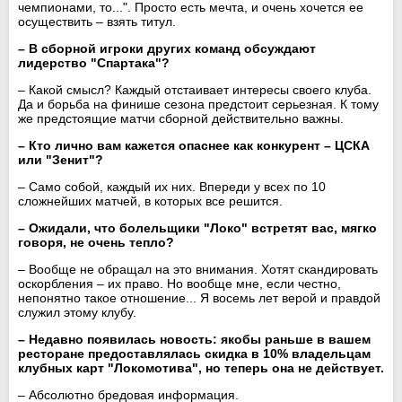
чемпионами, то...". Просто есть мечта, и очень хочется ее
осуществить – взять титул.
– В сборной игроки других команд обсуждают
лидерство "Спартака"?
– Какой смысл? Каждый отстаивает интересы своего клуба.
Да и борьба на финише сезона предстоит серьезная. К тому
же предстоящие матчи сборной действительно важны.
– Кто лично вам кажется опаснее как конкурент – ЦСКА
или
"Зенит"
?
– Само собой, каждый их них. Впереди у всех по 10
сложнейших матчей, в которых все решится.
– Ожидали, что болельщики
"Локо"
встретят вас, мягко
говоря, не очень тепло?
– Вообще не обращал на это внимания. Хотят скандировать
оскорбления – их право. Но вообще мне, если честно,
непонятно такое отношение... Я восемь лет верой и правдой
служил этому клубу.
– Недавно появилась новость: якобы раньше в вашем
ресторане предоставлялась скидка в 10% владельцам
клубных карт "Локомотива", но теперь она не действует.
– Абсолютно бредовая информация.