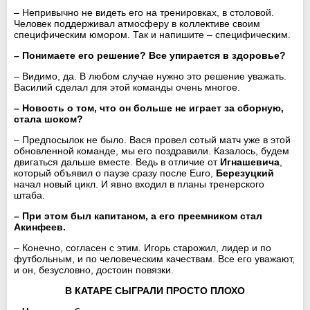
– Непривычно не видеть его на тренировках, в столовой.
Человек поддерживал атмосферу в коллективе своим
специфическим юмором. Так и напишите – специфическим.
– Понимаете его решение? Все упирается в здоровье?
– Видимо, да. В любом случае нужно это решение уважать.
Василий сделал для этой команды очень многое.
– Новость о том, что он больше не играет за сборную,
стала шоком?
– Предпосылок не было. Вася провел сотый матч уже в этой
обновленной команде, мы его поздравили. Казалось, будем
двигаться дальше вместе. Ведь в отличие от
Игнашевича
,
который объявил о паузе сразу после Euro,
Березуцкий
начал новый цикл. И явно входил в планы тренерского
штаба.
– При этом был капитаном, а его преемником стал
Акинфеев.
– Конечно, согласен с этим. Игорь старожил, лидер и по
футбольным, и по человеческим качествам. Все его уважают,
и он, безусловно, достоин повязки.
В КАТАРЕ СЫГРАЛИ ПРОСТО ПЛОХО