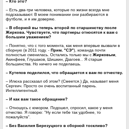
– Кто это?
– Есть два-три человека, которые по жизни всегда мне
подсказывают. В моем понимании они разбираются в
футболе, и я им доверяю.
– В сборной вы теперь второй по старшинству после
Жиркова
. Чувствуете, что партнеры относятся к вам с
большим уважением?
– Понятно, что с того момента, как меня впервые вызвали в
сборную (в 2011 году. -
Прим. "СЭ"
), команда почти
полностью сменилась. Остались только мы с
Жирковым
,
Акинфеев, Глушаков, Шишкин, Дзагоев... Я старше
большинства. Но ничего не поделаешь.
–
Кутепов
поделился, что обращается к вам по отчеству.
– Илюха рассказал об этом? (Смеется.) Да, называет меня
Сергеич. Просто он очень воспитанный парень.
Интеллигентный.
– И как вам такое обращение?
– Отношусь с юмором. Подошел, спросил, какое у меня
отчество. Я говорю: "Ну если тебе так удобнее, то
пожалуйста".
– Без Василия Березуцкого в сборной тоскливо?