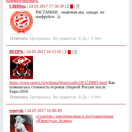
Комментировать
СВИНец
|
24.03.2017 17:50:39
| 2
|
РАСТАМАН.. знакомая ава, заходи, не
шифруйся...))
Ответить
Цитировать
Это нравится:
0
Да
/
0
Нет
ВЕПРЬ
|
24.03.2017 16:15:02
| 2
|
https://www.sports.ru/tribuna/blogs/codfo18/1220885.html
Как
изменилась стоимость игроков сборной России после
Евро-2016
Ответить
Цитировать
Это нравится:
0
Да
/
0
Нет
repeyok
|
24.03.2017 16:00:49
«Спартак» заинтересован в полузащитнике
«Ювентуса» Асамоа