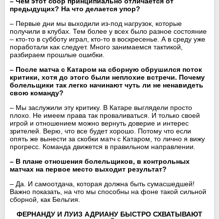
– Чем этот сбор принципиально отличается от
предыдущих? На что делается упор?
– Первые дни мы выходили из-под нагрузок, которые
получили в клубах. Тем более у всех было разное состояние
– кто-то в субботу играл, кто-то в воскресенье. А в среду уже
поработали как следует. Много занимаемся тактикой,
разбираем прошлые ошибки.
– После матча с Катаром на сборную обрушился поток
критики, хотя до этого были неплохие встречи. Почему
болельщики так легко начинают чуть ли не ненавидеть
свою команду?
– Мы заслужили эту критику. В Катаре выглядели просто
плохо. Не имеем права так проваливаться. И только своей
игрой и отношением можно вернуть доверие и интерес
зрителей. Верю, что все будет хорошо. Потому что если
опять же вынести за скобки матч с Катаром, то лично я вижу
прогресс. Команда движется в правильном направлении.
– В плане отношения болельщиков, в контрольных
матчах на первое место выходит результат?
– Да. И самоотдача, которая должна быть сумасшедшей!
Важно показать, на что мы способны на фоне такой сильной
сборной, как Бельгия.
ФЕРНАНДУ И ЛУИЗ АДРИАНУ БЫСТРО СХВАТЫВАЮТ