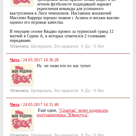
летнем футболисте подходящий вариант
укрепления команды для успешного
выступления в Лиге чемпионов. Наставник москвичей
Массимо Каррера хорошо знаком с Асамоа и весьма высоко
оценил его игровые качества.
В текущем сезоне Квадво провел за туринский гранд 12
матчей в Серии А, в которых отметился 2 голевыми
передачами.
Ответить
Цитировать
Это нравится:
0
Да
/
0
Нет
Чита
|
24.03.2017 14:36:28
Ну не знаю кто из нас тупит.
Ответить
Цитировать
Это нравится:
0
Да
/
0
Нет
Чита
|
24.03.2017 14:31:40
Ещё один,
"Спартак" хочет подписать
полузащитника "Ювентуса"
Ответить
Цитировать
Это нравится:
0
Да
/
0
Нет