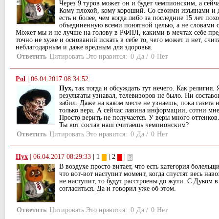
Через 9 туров может он и будет чемпионским, а сейча
Кому плохой, кому хороший. Со своими изъянами и 
есть и более, чем когда либо за последние 15 лет по
объединенную всеми понятной целью, а не словами о
Может мы и не лучше на голову в РФПЛ, какими в мечтах себе пре
точно не хуже и оснований искать в себе то, чего может и нет, счи
неблагодарным и даже вредным для здоровья.
Ответить
Цитировать
Это нравится:
0
Да
/
0
Нет
Pol
|
06.04.2017 08:34:52
Пух,
так тогда и обсуждать тут нечего. Как религия. 
результаты узнавал, телевизоров не было. Ни составов
забил. Даже на каком месте не узнаешь, пока газета 
только вера. А сейчас лавина информации, сотни м
Просто верить не получается. У веры много оттенков
Ты вот состав наш считаешь чемпионским?
Ответить
Цитировать
Это нравится:
0
Да
/
0
Нет
Пух
|
06.04.2017 08:29:33
| 1
| 2
|
В воздухе просто витает, что есть категория болельщи
что вот-вот наступит момент, когда спустят весь наво
не наступит, то будут расстроены до жути. С Дуком в
согласиться. Да и говорил уже об этом.
Ответить
Цитировать
Это нравится:
0
Да
/
0
Нет