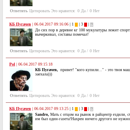
Ответить
Цитировать
Это нравится:
0
Да
/
0
Нет
КБ Пугачев
|
06.04.2017 09:16:06
| 1
| 3
|
До сих пор в деревне кг 100 мукулатуры лежит спорт
вычеркивал, составы помечал!
Ответить
Цитировать
Это нравится:
0
Да
/
0
Нет
Pol
|
06.04.2017 09:15:18
КБ Пугачев,
привет! "кого купили..." - это твоя ма
заехала)))
Ответить
Цитировать
Это нравится:
0
Да
/
0
Нет
КБ Пугачев
|
06.04.2017 09:13:25
| 1
| 3
|
Sandro,
Мать с отцом на рынок в райцентр ездили, см
им был один-газета!Нахрен ничего другого не нужно