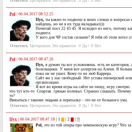
Ответить
Цитировать
Это нравится:
0
Да
/
0
Нет
Pol
|
06.04.2017 08:52:25
Пух,
ты какие-то подвохи в моих словах и вопросах
найдешь, но не я их туда вкладывал)))
Почитай пост 22 43 45. Я исходил из него, потому ка
подвига.
У кого для ЧР состав сильнее? Я тебя об этом хотел 
Ответить
Цитировать
Это нравится:
0
Да
/
0
Нет
Pol
|
06.04.2017 08:47:26
Пух,
я думаю ты все усложняешь. есть не категория, 
болельщики. У меня вот аллергия на Аленя. Я больше
пока он не ушел. Кому-то не люб Каррера.
Сайт же у нас свободный. Нет устава пионерской ил
организации.
Я вот во время игры на сайте не пишу, игру смотрю.
что тут кто-то Спартак грязью поливал. Странно слышать. Почему
то?
Ввязаться с такими людьми в перепалку - это не от большого ума.
Ответить
Цитировать
Это нравится:
0
Да
/
0
Нет
Пух
|
06.04.2017 08:47:18
| 1
| 2
|
Pol,
это из той оперы про чемпионскую игру? Что за 