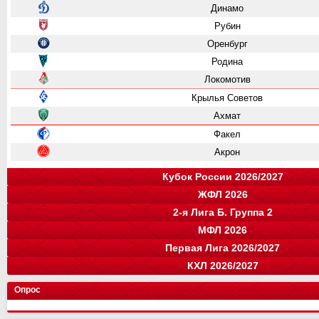
Динамо
Рубин
Оренбург
Родина
Локомотив
Крылья Советов
Ахмат
Факел
Акрон
Кубок России 2026/2027
ЖФЛ 2026
Группа "A"
Группа "B"
Группа "C"
Группа "D"
2-я Лига Б. Группа 2
Крылья Советов
СПАРТАК
Динамо
Ростов
команда
МФЛ 2026
Краснодар
Зенит
Родина
Зенит
цкг
команда
Первая Лига 2026/2027
Динамо Мх.
Локомотив
Оренбург
Ахмат
цкг
Динамо-СПб
Группа "А"
Группа "Б"
КХЛ 2026/2027
СПАРТАК
Краснодар
Балтика
Факел
Рубин
Акрон
Сочи
команда
Луки-Энергия
Кировец-Восхождение
Крылья Советов
Н. Новгород
цкг
Конференция "Запад"
Конференция "Восток"
Чертаново
Опрос
СШ Ленинградец
Локомотив
Локомотив
Уфа
Авангард
Спартак
Муром