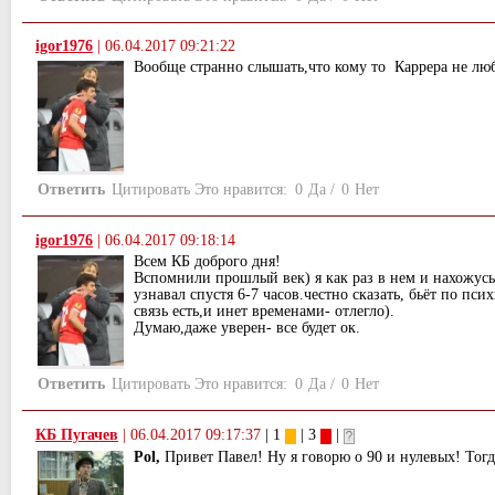
igor1976
|
06.04.2017 09:21:22
Вообще странно слышать,что кому то Каррера не люб
Ответить
Цитировать
Это нравится:
0
Да
/
0
Нет
igor1976
|
06.04.2017 09:18:14
Всем КБ доброго дня!
Вспомнили прошлый век) я как раз в нем и нахожусь
узнавал спустя 6-7 часов.честно сказать, бьёт по псих
связь есть,и инет временами- отлегло).
Думаю,даже уверен- все будет ок.
Ответить
Цитировать
Это нравится:
0
Да
/
0
Нет
КБ Пугачев
|
06.04.2017 09:17:37
| 1
| 3
|
Pol,
Привет Павел! Ну я говорю о 90 и нулевых! Тог