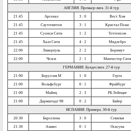
АНГЛИЯ. Премьер-лига. 31-й тур
21:45
Арсенал
3 : 0
Вест Хэм
21:45
Саутгемптон
3 : 1
Кристал Пэлас
21:45
Суонси Сити
1 : 2
Тоттенхэм
21:45
Халл Сити
4 : 2
Мидлсбро
22:00
Ливерпуль
2 : 2
Борнмут
22:00
Челси
2 : 1
Манчестер Сит
ГЕРМАНИЯ. Бундеслига. 27-й тур
21:00
Боруссия М
1 : 0
Герта
21:00
Вольфсбург
0 : 1
Фрайбург
21:00
Майнц
2 : 3
РБ Лейпциг
21:00
Дармштадт 98
0 : 2
Байер
ИСПАНИЯ. Примера. 30-й тур
20:30
Барселона
3 : 0
Севилья
21:30
Алавес
0 : 1
Осасуна