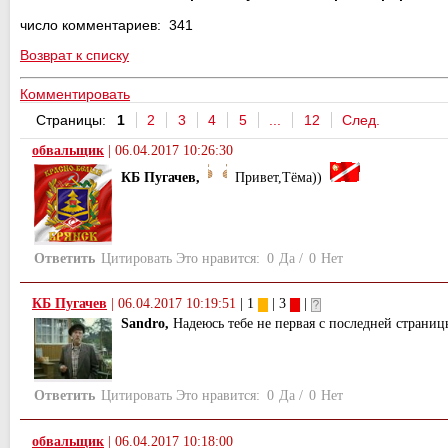
число комментариев: 341
Возврат к списку
Комментировать
Страницы:
1
2
3
4
5
...
12
След.
обвальщик
|
06.04.2017 10:26:30
КБ Пугачев,
Привет,Тёма))
Ответить
Цитировать
Это нравится:
0
Да
/
0
Нет
КБ Пугачев
|
06.04.2017 10:19:51
| 1
| 3
|
Sandro,
Надеюсь тебе не первая с последней страниц
Ответить
Цитировать
Это нравится:
0
Да
/
0
Нет
обвальщик
|
06.04.2017 10:18:00