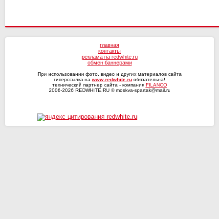
главная
контакты
реклама на redwhite.ru
обмен баннерами
При использовании фото, видео и других материалов сайта
гиперссылка на
www.redwhite.ru
обязательна!
технический партнер сайта - компания
FILANCO
2006-2026 REDWHITE.RU © moskva-spartak@mail.ru