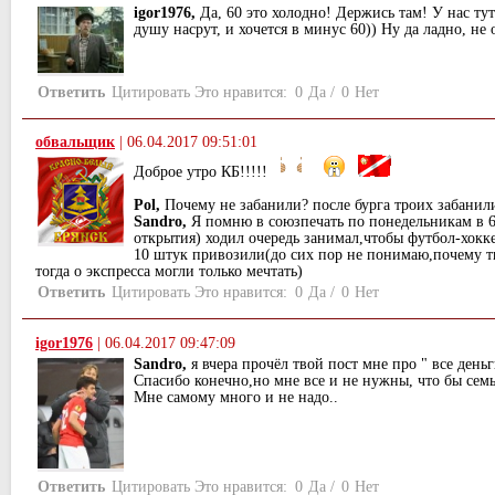
igor1976,
Да, 60 это холодно! Держись там! У нас тут
душу насрут, и хочется в минус 60)) Ну да ладно, не 
Ответить
Цитировать
Это нравится:
0
Да
/
0
Нет
обвальщик
|
06.04.2017 09:51:01
Доброе утро КБ!!!!!
Pol,
Почему не забанили? после бурга троих забанил
Sandro,
Я помню в союзпечать по понедельникам в 6
открытия) ходил очередь занимал,чтобы футбол-хокке
10 штук привозили(до сих пор не понимаю,почему 
тогда о экспресса могли только мечтать)
Ответить
Цитировать
Это нравится:
0
Да
/
0
Нет
igor1976
|
06.04.2017 09:47:09
Sandro,
я вчера прочёл твой пост мне про " все деньг
Спасибо конечно,но мне все и не нужны, что бы семь
Мне самому много и не надо..
Ответить
Цитировать
Это нравится:
0
Да
/
0
Нет