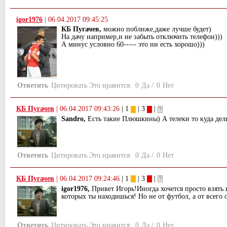
igor1976
|
06.04.2017 09:45:25
КБ Пугачев,
можно поближе,даже лучше будет)
На дачу например,и не забыть отключить телефон)))
А минус условно 60----- это ни есть хорошо)))
Ответить
Цитировать
Это нравится:
0
Да
/
0
Нет
КБ Пугачев
|
06.04.2017 09:43:26
| 1
| 3
|
Sandro,
Есть такие Плюшкины) А телеки то куда дел
Ответить
Цитировать
Это нравится:
0
Да
/
0
Нет
КБ Пугачев
|
06.04.2017 09:24:46
| 1
| 3
|
igor1976,
Привет Игорь!Иногда хочется просто взять и
которых ты находишься! Но не от футбол, а от всего 
Ответить
Цитировать
Это нравится:
0
Да
/
0
Нет