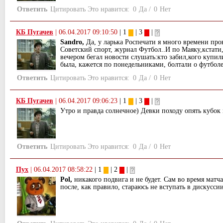
Ответить
Цитировать
Это нравится:
0
Да
/
0
Нет
КБ Пугачев
|
06.04.2017 09:10:50
| 1
| 3
|
Sandro,
Да, у ларька Роспечати я много времени про
Советский спорт, журнал Футбол..И по Маяку,кстати,
вечером бегал новости слушать:кто забил,кого купили
была, кажется по понедельниками, болтали о футболе
Ответить
Цитировать
Это нравится:
0
Да
/
0
Нет
КБ Пугачев
|
06.04.2017 09:06:23
| 1
| 3
|
Утро и правда солнечное) Девки походу опять кубок 
Ответить
Цитировать
Это нравится:
0
Да
/
0
Нет
Пух
|
06.04.2017 08:58:22
| 1
| 2
|
Pol,
никакого подвига и не будет. Сам во время матча
после, как правило, стараюсь не вступать в дискуссии