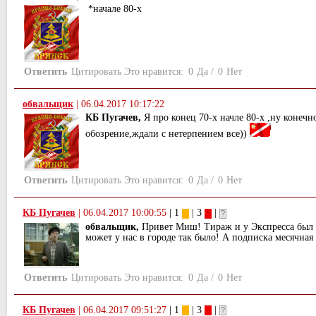
*начале 80-х
Ответить
Цитировать
Это нравится:
0
Да
/
0
Нет
обвальщик
|
06.04.2017 10:17:22
КБ Пугачев,
Я про конец 70-х начле 80-х ,ну конечн
обозрение,ждали с нетерпением все))
Ответить
Цитировать
Это нравится:
0
Да
/
0
Нет
КБ Пугачев
|
06.04.2017 10:00:55
| 1
| 3
|
обвальщик,
Привет Миш! Тираж и у Экспресса был н
может у нас в городе так было! А подписка месячная
Ответить
Цитировать
Это нравится:
0
Да
/
0
Нет
КБ Пугачев
|
06.04.2017 09:51:27
| 1
| 3
|