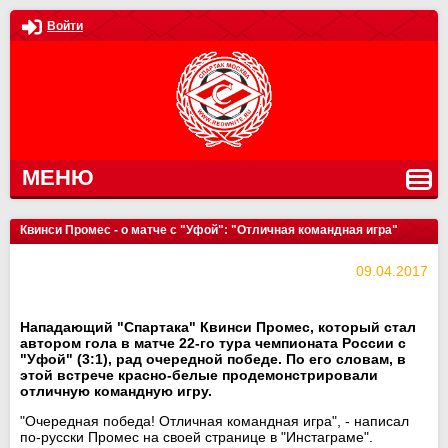
Войти
МЕНЮ
Квинси Промес - о матче с "Уфой": "Отличная командная игра"
09.04.2017
Нападающий "Спартака" Квинси Промес, который стал
автором гола в матче 22-го тура чемпионата России с
"Уфой" (3:1), рад очередной победе. По его словам, в
этой встрече красно-белые продемонстрировали
отличную командную игру.
"Очередная победа! Отличная командная игра", - написал
по-русски Промес на своей странице в "Инстаграме".