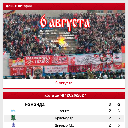
День в истории
6 августа
Таблица ЧР 2026/2027
команда
и
о
зенит
2
6
Краснодар
2
6
Динамо Мх
2
6