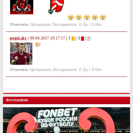
Ответить
Цитировать
Это нравится:
0
Да
/
0
Нет
sergei.skv
|
09.04.2017 19:17:17
| 1
| 3
|
Ответить
Цитировать
Это нравится:
0
Да
/
0
Нет
Фотографии