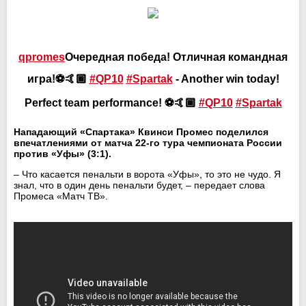
qpromes
Очередная победа! Отличная командная
игра!⚽🤙🏾
#QP10
#Spartak
- Another win today!
Perfect team performance! ⚽🤙🏾
#QP10
#Spartak
Нападающий «Спартака» Квинси Промес поделился
впечатлениями от матча 22-го тура чемпионата России
против «Уфы» (3:1).
– Что касается пенальти в ворота «Уфы», то это не чудо. Я
знал, что в один день пенальти будет, – передает слова
Промеса «Матч ТВ».