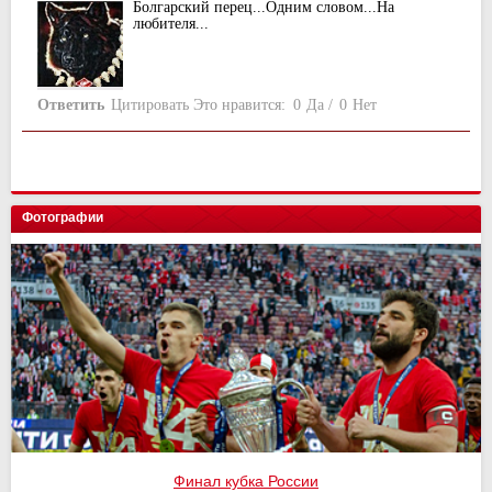
Болгарский перец...Одним словом...На
любителя...
Ответить
Цитировать
Это нравится:
0
Да
/
0
Нет
Фотографии
Финал кубка России