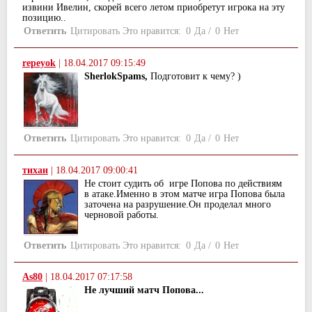
извини Ивелин, скорей всего летом приобретут игрока на эту
позицию..
Ответить
Цитировать
Это нравится:
0
Да
/
0
Нет
repeyok
|
18.04.2017 09:15:49
SherlokSpams,
Подготовит к чему? )
Ответить
Цитировать
Это нравится:
0
Да
/
0
Нет
тихан
|
18.04.2017 09:00:41
Не стоит судить об игре Попова по действиям
в атаке.Именно в этом матче игра Попова была
заточена на разрушение.Он проделал много
черновой работы.
Ответить
Цитировать
Это нравится:
0
Да
/
0
Нет
As80
|
18.04.2017 07:17:58
Не лучший матч Попова...