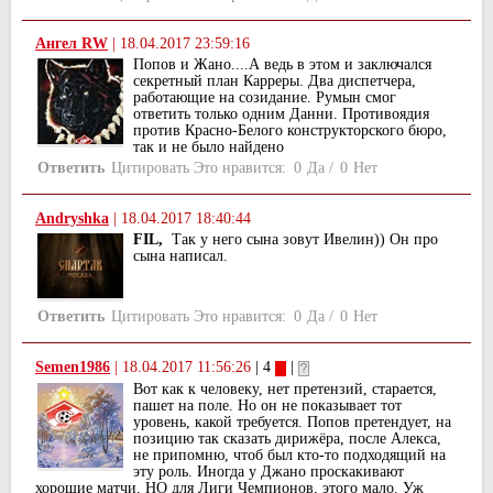
Ангел RW
|
18.04.2017 23:59:16
Попов и Жано....А ведь в этом и заключался
секретный план Карреры. Два диспетчера,
работающие на созидание. Румын смог
ответить только одним Данни. Противоядия
против Красно-Белого конструкторского бюро,
так и не было найдено
Ответить
Цитировать
Это нравится:
0
Да
/
0
Нет
Andryshka
|
18.04.2017 18:40:44
FIL,
Так у него сына зовут Ивелин)) Он про
сына написал.
Ответить
Цитировать
Это нравится:
0
Да
/
0
Нет
Semen1986
|
18.04.2017 11:56:26
| 4
|
Вот как к человеку, нет претензий, старается,
пашет на поле. Но он не показывает тот
уровень, какой требуется. Попов претендует, на
позицию так сказать дирижёра, после Алекса,
не припомню, чтоб был кто-то подходящий на
эту роль. Иногда у Джано проскакивают
хорошие матчи, НО для Лиги Чемпионов, этого мало. Уж