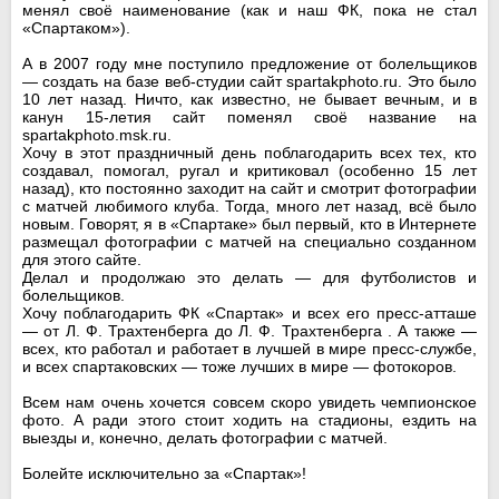
менял своё наименование (как и наш ФК, пока не стал
«Спартаком»).
А в 2007 году мне поступило предложение от болельщиков
— создать на базе веб-студии сайт spartakphoto.ru. Это было
10 лет назад. Ничто, как известно, не бывает вечным, и в
канун 15-летия сайт поменял своё название на
spartakphoto.msk.ru.
Хочу в этот праздничный день поблагодарить всех тех, кто
создавал, помогал, ругал и критиковал (особенно 15 лет
назад), кто постоянно заходит на сайт и смотрит фотографии
с матчей любимого клуба. Тогда, много лет назад, всё было
новым. Говорят, я в «Спартаке» был первый, кто в Интернете
размещал фотографии с матчей на специально созданном
для этого сайте.
Делал и продолжаю это делать — для футболистов и
болельщиков.
Хочу поблагодарить ФК «Спартак» и всех его пресс-атташе
— от Л. Ф. Трахтенберга до Л. Ф. Трахтенберга . А также —
всех, кто работал и работает в лучшей в мире пресс-службе,
и всех спартаковских — тоже лучших в мире — фотокоров.
Всем нам очень хочется совсем скоро увидеть чемпионское
фото. А ради этого стоит ходить на стадионы, ездить на
выезды и, конечно, делать фотографии с матчей.
Болейте исключительно за «Спартак»!