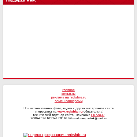
Поддержите нас
Ленинградец
4
4
СШ им. Г.А. Ярцева
Н.Новгород
17
16
12
15
Енисей-2
14
10
Сочи
4
4
СКА-Хабаровск
Динамо Мх
16
16
11
12
Волга
4
3
Оренбург
Факел
17
16
10
13
Текстильщик
4
2
Ротор
16
7
КАМАЗ
4
1
СКА-Хабаровск
4
0
главная
контакты
реклама на redwhite.ru
обмен баннерами
При использовании фото, видео и других материалов сайта
гиперссылка на
www.redwhite.ru
обязательна!
технический партнер сайта - компания
FILANCO
2006-2026 REDWHITE.RU © moskva-spartak@mail.ru