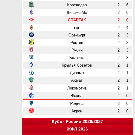
Краснодар
2
6
Динамо Мх
2
6
СПАРТАК
2
6
цкг
2
4
Оренбург
2
3
Ростов
2
3
Рубин
2
3
Балтика
2
3
Крылья Советов
2
1
Динамо
2
1
Ахмат
2
1
Локомотив
2
1
Факел
2
0
Родина
2
0
Акрон
2
0
Кубок России 2026/2027
ЖФЛ 2026
Группа "A"
Группа "B"
Группа "C"
Группа "D"
и
и
и
и
о
о
о
о