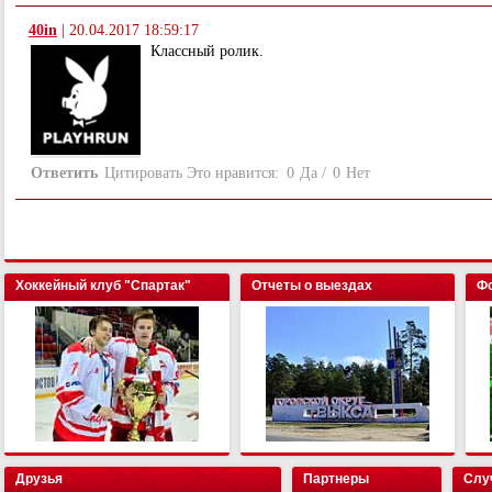
40in
|
20.04.2017 18:59:17
Классный ролик.
Ответить
Цитировать
Это нравится:
0
Да
/
0
Нет
Хоккейный клуб "Спартак"
Отчеты о выездах
Фо
Друзья
Партнеры
Слу