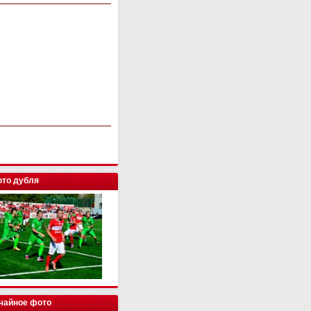
то дубля
чайное фото