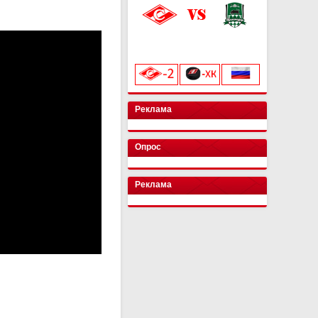
«Лукойл Арена»
начало матча в 20:00
Реклама
Опрос
Реклама