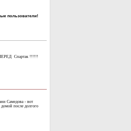
ные пользователи!
ПЕРЕД Спартак !!!!!!
ани Самедова - вот
я домой после долгого