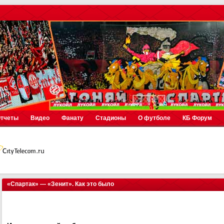
тчеты
Видео
Фанату
Стадионы
О футболе
КБ Форум
«Спартак» — «Зенит». Как это было