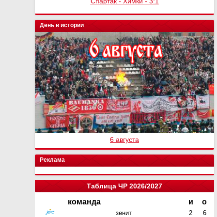
Спартак - Химки - 3:1
День в истории
6 августа
Реклама
Таблица ЧР 2026/2027
команда
и
о
зенит
2
6