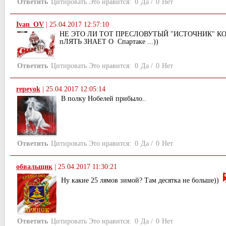
Ответить
Цитировать
Это нравится:
0
Да
/
0
Нет
Ivan_OV
|
25.04.2017 12:57:10
НЕ ЭТО ЛИ ТОТ ПРЕСЛОВУТЫЙ "ИСТОЧНИК" К
пЛЯТЬ ЗНАЕТ О Спартаке ...))
Ответить
Цитировать
Это нравится:
0
Да
/
0
Нет
repeyok
|
25.04.2017 12:05:14
В полку Нобелей прибыло..
Ответить
Цитировать
Это нравится:
0
Да
/
0
Нет
обвальщик
|
25.04.2017 11:30:21
Ну какие 25 лямов зимой? Там десятка не больше))
Ответить
Цитировать
Это нравится:
0
Да
/
0
Нет