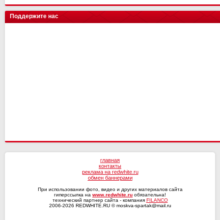
цкг
Шинник
СШ им. Г.А. Ярцева
Рубин
Трактор
Искра
Поддержите нас
Ленинградец
Н.Новгород
Ахмат
Енисей-2
Сочи
СКА-Хабаровск
Динамо Мх
Волга
Оренбург
Факел
Текстильщик
Ротор
КАМАЗ
СКА-Хабаровск
главная
контакты
реклама на redwhite.ru
обмен баннерами
При использовании фото, видео и других материалов сайта
гиперссылка на
www.redwhite.ru
обязательна!
технический партнер сайта - компания
FILANCO
2006-2026 REDWHITE.RU © moskva-spartak@mail.ru