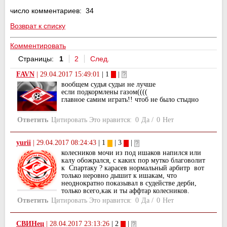
число комментариев: 34
Возврат к списку
Комментировать
Страницы:
1
2
След.
FAVN
|
29.04.2017 15:49:01
| 1
|
вообщем судья судьи не лучше
если подкормлены газом((((
главное самим играть!! чтоб не было стыдно
Ответить
Цитировать
Это нравится:
0
Да
/
0
Нет
yurii
|
29.04.2017 08:24:43
| 1
| 3
|
колесников мочи из под ишаков напился или
калу обожрался, с каких пор мутко благоволит
к Спартаку ? карасев нормальный арбитр вот
только неровно дышит к ишакам, что
неоднократно показывал в судействе дерби,
только всего,как и ты аффтар колесников.
Ответить
Цитировать
Это нравится:
0
Да
/
0
Нет
СВИНец
|
28.04.2017 23:13:26
| 2
|