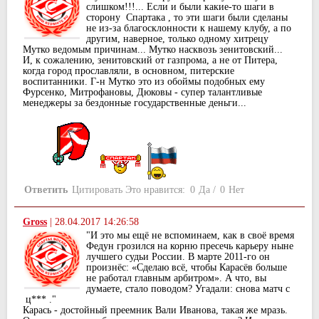
слишком!!!... Если и были какие-то шаги в
сторону Спартака , то эти шаги были сделаны
не из-за благосклонности к нашему клубу, а по
другим, наверное, только одному хитрецу
Мутко ведомым причинам... Мутко насквозь зенитовский...
И, к сожалению, зенитовский от газпрома, а не от Питера,
когда город прославляли, в основном, питерские
воспитанники. Г-н Мутко это из обоймы подобных ему
Фурсенко, Митрофановы, Дюковы - супер талантливые
менеджеры за бездонные государственные деньги...
Ответить
Цитировать
Это нравится:
0
Да
/
0
Нет
Gross
|
28.04.2017 14:26:58
"И это мы ещё не вспоминаем, как в своё время
Федун грозился на корню пресечь карьеру ныне
лучшего судьи России. В марте 2011-го он
произнёс: «Сделаю всё, чтобы Карасёв больше
не работал главным арбитром». А что, вы
думаете, стало поводом? Угадали: снова матч с
ц*** ."
Карась - достойный преемник Вали Иванова, такая же мразь.