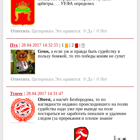
арбитры......УЕФА определил.
Ответить
Цитировать
Это нравится:
0
Да
/
0
Нет
Пух
|
28.04.2017 14:32:55
| 1
| 2
|
Gross,
а если уж и правда быть судейству в
пользу бомжей, то это победы коням не сулит
Ответить
Цитировать
Это нравится:
0
Да
/
0
Нет
Tvorec
|
28.04.2017 14:31:47
Oberst,
а насчёт Безбородова, то по
наглядности недавно происходившего на полях
судейства надо уже при выходе на поле
постараться не заработать пенальти и удаление
следом (за пререкания и плохое знание