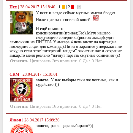
Пух
|
28.04.2017 15:18:40
| 1
| 2
|
У всех и везде сейчас мутные мысли бродят.
Ниже цитата с гостевой коней:
И ещё немного
конспирологии(привет,Гео).Матч нашего
следующего соперника(ростов-амкар)судит
лампочкин из ПИТЕРА.У амкара 4 чела висят на картах(не
последние люди для команды).Ничего зараннее утверждать не
хочу,но если этот"питерский тандем" зачистит нас и сохранит
амкар,то меня реально "начнут тарзать смутные сомнения"(с)
Ответить
Цитировать
Это нравится:
0
Да
/
0
Нет
СКМ
|
28.04.2017 15:18:01
золото,
У нас выборы таки же честные, как и
судейство.)))
Ответить
Цитировать
Это нравится:
0
Да
/
0
Нет
Янеон
|
28.04.2017 15:09:36
золото,
разве царя выбирают?))