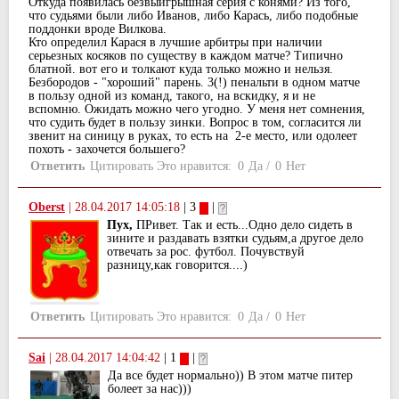
Откуда появилась безвыигрышная серия с конями? Из того,
что судьями были либо Иванов, либо Карась, либо подобные
поддонки вроде Вилкова.
Кто определил Карася в лучшие арбитры при наличии
серьезных косяков по существу в каждом матче? Типично
блатной. вот его и толкают куда только можно и нельзя.
Безбородов - "хороший" парень. 3(!) пенальти в одном матче
в пользу одной из команд, такого, на вскидку, я и не
вспомню. Ожидать можно чего угодно. У меня нет сомнения,
что судить будет в пользу зинки. Вопрос в том, согласится ли
звенит на синицу в руках, то есть на 2-е место, или одолеет
похоть - захочется большего?
Ответить
Цитировать
Это нравится:
0
Да
/
0
Нет
Oberst
|
28.04.2017 14:05:18
| 3
|
Пух,
ПРивет. Так и есть...Одно дело сидеть в
зините и раздавать взятки судьям,а другое дело
отвечать за рос. футбол. Почувствуй
разницу,как говорится....)
Ответить
Цитировать
Это нравится:
0
Да
/
0
Нет
Sai
|
28.04.2017 14:04:42
| 1
|
Да все будет нормально)) В этом матче питер
болеет за нас)))