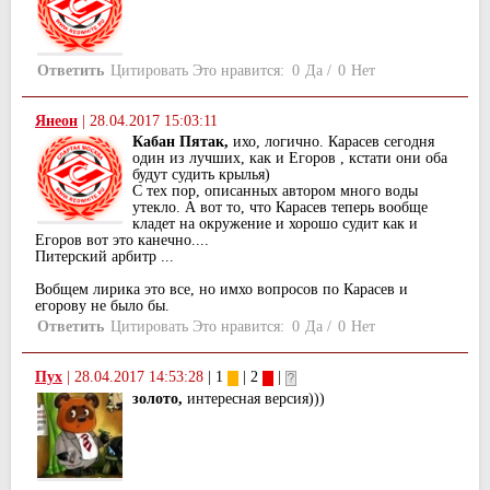
Ответить
Цитировать
Это нравится:
0
Да
/
0
Нет
Янеон
|
28.04.2017 15:03:11
Кабан Пятак,
ихо, логично. Карасев сегодня
один из лучших, как и Егоров , кстати они оба
будут судить крылья)
С тех пор, описанных автором много воды
утекло. А вот то, что Карасев теперь вообще
кладет на окружение и хорошо судит как и
Егоров вот это канечно....
Питерский арбитр ...
Вобщем лирика это все, но имхо вопросов по Карасев и
егорову не было бы.
Ответить
Цитировать
Это нравится:
0
Да
/
0
Нет
Пух
|
28.04.2017 14:53:28
| 1
| 2
|
золото,
интересная версия)))