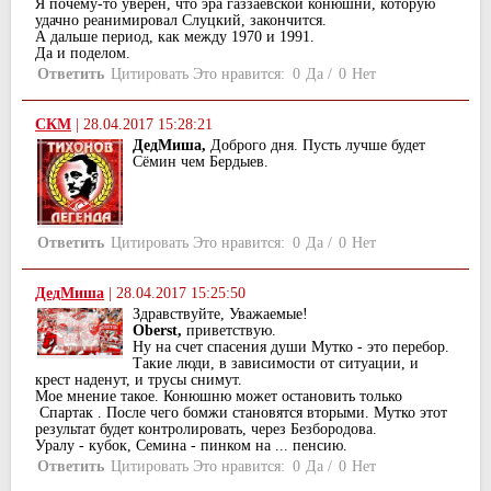
Я почему-то уверен, что эра газзаевской конюшни, которую
удачно реанимировал Слуцкий, закончится.
А дальше период, как между 1970 и 1991.
Да и поделом.
Ответить
Цитировать
Это нравится:
0
Да
/
0
Нет
СКМ
|
28.04.2017 15:28:21
ДедМиша,
Доброго дня. Пусть лучше будет
Сёмин чем Бердыев.
Ответить
Цитировать
Это нравится:
0
Да
/
0
Нет
ДедМиша
|
28.04.2017 15:25:50
Здравствуйте, Уважаемые!
Oberst,
приветствую.
Ну на счет спасения души Мутко - это перебор.
Такие люди, в зависимости от ситуации, и
крест наденут, и трусы снимут.
Мое мнение такое. Конюшню может остановить только
Спартак . После чего бомжи становятся вторыми. Мутко этот
результат будет контролировать, через Безбородова.
Уралу - кубок, Семина - пинком на ... пенсию.
Ответить
Цитировать
Это нравится:
0
Да
/
0
Нет