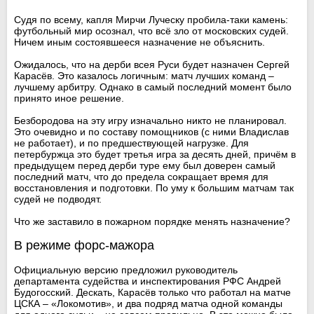
Судя по всему, капля Мирчи Луческу пробила-таки камень:
футбольный мир осознал, что всё зло от московских судей.
Ничем иным состоявшееся назначение не объяснить.
Ожидалось, что на дерби всея Руси будет назначен Сергей
Карасёв. Это казалось логичным: матч лучших команд –
лучшему арбитру. Однако в самый последний момент было
принято иное решение.
Безбородова на эту игру изначально никто не планировал.
Это очевидно и по составу помощников (с ними Владислав
не работает), и по предшествующей нагрузке. Для
петербуржца это будет третья игра за десять дней, причём в
предыдущем перед дерби туре ему был доверен самый
последний матч, что до предела сокращает время для
восстановления и подготовки. По уму к большим матчам так
судей не подводят.
Что же заставило в пожарном порядке менять назначение?
В режиме форс-мажора
Официальную версию предложил руководитель
департамента судейства и инспектирования РФС Андрей
Будогосский. Дескать, Карасёв только что работал на матче
ЦСКА – «Локомотив», и два подряд матча одной команды