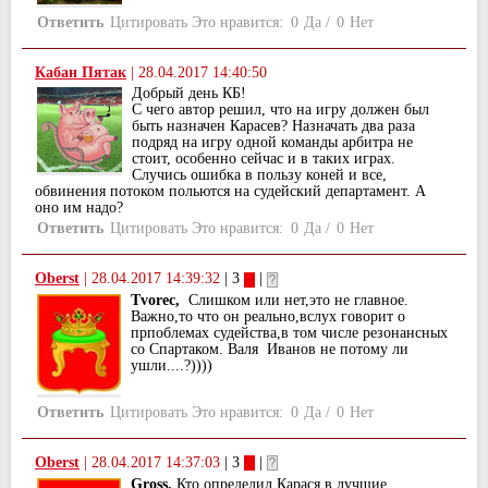
Ответить
Цитировать
Это нравится:
0
Да
/
0
Нет
Кабан Пятак
|
28.04.2017 14:40:50
Добрый день КБ!
С чего автор решил, что на игру должен был
быть назначен Карасев? Назначать два раза
подряд на игру одной команды арбитра не
стоит, особенно сейчас и в таких играх.
Случись ошибка в пользу коней и все,
обвинения потоком польются на судейский департамент. А
оно им надо?
Ответить
Цитировать
Это нравится:
0
Да
/
0
Нет
Oberst
|
28.04.2017 14:39:32
| 3
|
Tvorec,
Слишком или нет,это не главное.
Важно,то что он реально,вслух говорит о
прпоблемах судейства,в том числе резонансных
со Спартаком. Валя Иванов не потому ли
ушли....?))))
Ответить
Цитировать
Это нравится:
0
Да
/
0
Нет
Oberst
|
28.04.2017 14:37:03
| 3
|
Gross,
Кто определил Карася в лучшие