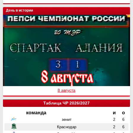
День в истории
8 августа
Таблица ЧР 2026/2027
команда
и
о
зенит
2
6
Краснодар
2
6