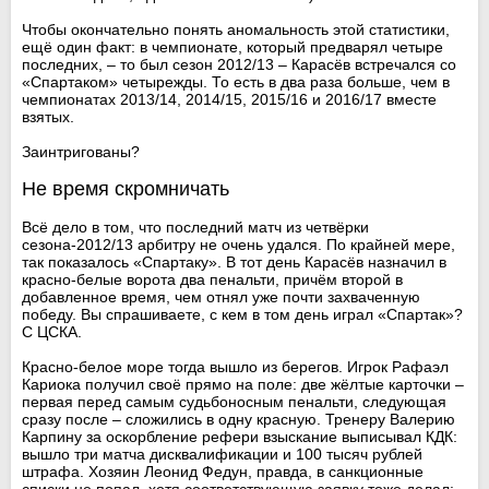
Чтобы окончательно понять аномальность этой статистики,
ещё один факт: в чемпионате, который предварял четыре
последних, – то был сезон 2012/13 – Карасёв встречался со
«Спартаком» четырежды. То есть в два раза больше, чем в
чемпионатах 2013/14, 2014/15, 2015/16 и 2016/17 вместе
взятых.
Заинтригованы?
Не время скромничать
Всё дело в том, что последний матч из четвёрки
сезона-2012/13 арбитру не очень удался. По крайней мере,
так показалось «Спартаку». В тот день Карасёв назначил в
красно-белые ворота два пенальти, причём второй в
добавленное время, чем отнял уже почти захваченную
победу. Вы спрашиваете, с кем в том день играл «Спартак»?
С ЦСКА.
Красно-белое море тогда вышло из берегов. Игрок Рафаэл
Кариока получил своё прямо на поле: две жёлтые карточки –
первая перед самым судьбоносным пенальти, следующая
сразу после – сложились в одну красную. Тренеру Валерию
Карпину за оскорбление рефери взыскание выписывал КДК:
вышло три матча дисквалификации и 100 тысяч рублей
штрафа. Хозяин Леонид Федун, правда, в санкционные
списки не попал, хотя соответствующую заявку тоже делал: