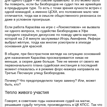
для одного судьи – не совсем правильно. В это можно было
бы поверить, если бы Безбородов не судил тех же армейцев
в предыдущем туре. То есть с точки зрения кучности встреч с
одной командой, а именно ЦСКА, его положение мало чем
отличается, тогда как в смысле общественного резонанса он
даже в условном проигрыше.
Если работа Карасёва на игре с «Локомотивом» не вызвала
ни одного вопроса, то судейство Безбородова в Уфе
породило серьёзную дискуссию по поводу цвета карточки,
которой на 2-й минуте заслуживал Игорь Акинфеев. Рефери
выбрал жёлтую, тогда как многие усмотрели в эпизоде
основания для красной.
В общем, при бесстрастном взгляде на ситуацию оснований
для назначения Карасёва просматривается никак не
меньше, а скорее даже больше. Тем не менее от своего же
первоначального плана судейская инстанция в последний
момент отказалась и в режиме форс-мажора направила на
Третью Песчаную улицу Безбородова.
Почему? Что предопределило такую замену? Или, может
быть, кто?
Тепло живого участия
Говорят, в советские годы назначение судей на матчи,
решавшие судьбу титулов, производилось в ЦК КПСС. Так что