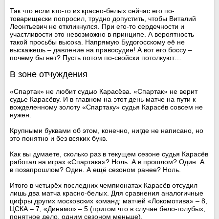
Так что если кто-то из красно-белых сейчас его по-
товарищески попросил, трудно допустить, чтобы Виталий
Леонтьевич не откликнулся. При его-то сердечности и
участливости это невозможно в принципе. А вероятность
такой просьбы высока. Напрямую Будогосскому её не
выскажешь – давление на правосудие! А вот его боссу –
почему бы нет? Пусть потом по-свойски потолкуют…
В зоне отчуждения
«Спартак» не любит судью Карасёва. «Спартак» не верит
судье Карасёву. И в главном на этот день матче на пути к
вожделенному золоту «Спартаку» судья Карасёв совсем не
нужен.
Крупными буквами об этом, конечно, нигде не написано, но
это понятно и без всяких букв.
Как вы думаете, сколько раз в текущем сезоне судья Карасёв
работал на играх «Спартака»? Ноль. А в прошлом? Один. А
в позапрошлом? Один. А ещё сезоном ранее? Ноль.
Итого в четырёх последних чемпионатах Карасёв отсудил
лишь два матча красно-белых. Для сравнения аналогичные
цифры других московских команд: матчей «Локомотива» – 8,
ЦСКА – 7, «Динамо» – 5 (притом что в случае бело-голубых,
понятное дело, одним сезоном меньше).