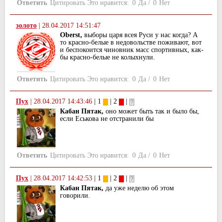
Ответить
Цитировать
Это нравится:
0
Да
/
0
Нет
золото
|
28.04.2017 14:51:47
Oberst,
выборы царя всея Руси у нас когда? А
то красно-белые в недовольстве поживают, вот
и беспокоится чиновник масс спортивных, как-
бы красно-белые не колыхнули.
Ответить
Цитировать
Это нравится:
0
Да
/
0
Нет
Пух
|
28.04.2017 14:43:46
| 1
| 2
|
Кабан Пятак,
оно может быть так и было бы,
если Еськова не отстранили бы
Ответить
Цитировать
Это нравится:
0
Да
/
0
Нет
Пух
|
28.04.2017 14:42:53
| 1
| 2
|
Кабан Пятак,
да уже неделю об этом
говорили.