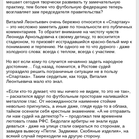
мешает сегодня творчески развивать ту замечательную
практику, тем более что футбольную федерацию теперь
возглавляет зам председателя правительства?
Виталий Леонтьевич очень бережно относится к «Спартаку»
– это несложно заметить даже по тональности его публичных
комментариев. То обратит внимание на чистоту чувств
Леонида Арнольдовича к своему детищу, то восхитится
стадионом, то призовёт исстрадавшийся красно-белый мир к
пониманию и терпению. Ни одного не то что дурного - даже
холодного слова: всегда с теплом, всегда с участием.
Но вот если кому-то случится нечаянно задеть народное
достояние… Год назад, помнится, в Ростове судей
угораздило решить пограничные ситуации не в пользу
«Спартака». Таким сердитым, как тогда, Виталия
Леонтьевича мало кто знал.
«Если кто-то думает, что мы ничего не видим, то это не так»,
– раскатился вдруг по футбольным просторам налившийся
металлом глас. От неожиданности наименее стойкие
невольно пригнулись, а иные даже, глядя куда-то в облака,
тайком осенили себя крестным знамением. «А не отправить
ли нам судей на детектор?» – продолжал тем временем
лютовать глава РФС. Бедолаги арбитры не знали куда
деваться - даже на улице стали озираться по сторонам, а
завидев вывеску «Петли. Задвижки. Скобяные изделия», на
всякий случай переходили на другую сторону.