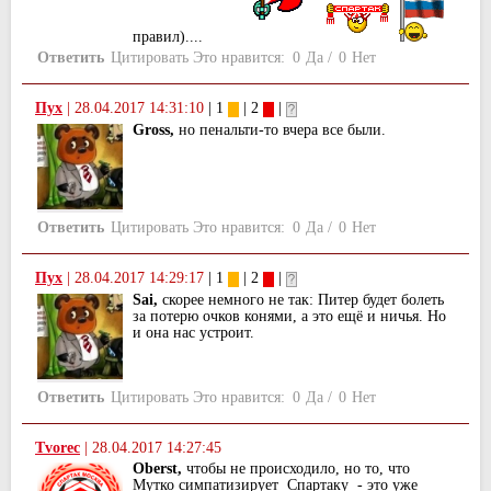
правил)....
Ответить
Цитировать
Это нравится:
0
Да
/
0
Нет
Пух
|
28.04.2017 14:31:10
| 1
| 2
|
Gross,
но пенальти-то вчера все были.
Ответить
Цитировать
Это нравится:
0
Да
/
0
Нет
Пух
|
28.04.2017 14:29:17
| 1
| 2
|
Sai,
скорее немного не так: Питер будет болеть
за потерю очков конями, а это ещё и ничья. Но
и она нас устроит.
Ответить
Цитировать
Это нравится:
0
Да
/
0
Нет
Tvorec
|
28.04.2017 14:27:45
Oberst,
чтобы не происходило, но то, что
Мутко симпатизирует Спартаку - это уже