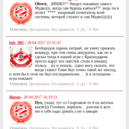
Oberst,
..БРАВО!!! Увидел покаяние самого
Мудко)))..когда сам будешь каяться???..ведь ты в
полит **** махровый почитатель всей
системы, которой служит и сам Мудко)))))))
Ответить
Цитировать
Это нравится:
0
Да
/
0
Нет
bdv_001
|
28.04.2017 22:51:47
Безбородов парень хитрый, он умеет прижать
команду, при том очень аккуратно, как он и
сделал тогда в нашей игре с Краснодаром...
просто вдруг все свистки стали в ненашу
пользу....ну и пеналь...одно могу сказать, что
когда ставил Томи был точно такой же эпизод,
и хотя бы в этом он был последователен.... А в остальном -
игра покажет
Ответить
Цитировать
Это нравится:
0
Да
/
0
Нет
Янеон
|
28.04.2017 16:19:11
Пух,
ухаха, тут со Спартаком то 4 на жёлтых
высят))) Головин, верблум... дзагоев в ауте...
им о себе надо думать а не о амкаре
Ответить
Цитировать
Это нравится:
0
Да
/
0
Нет