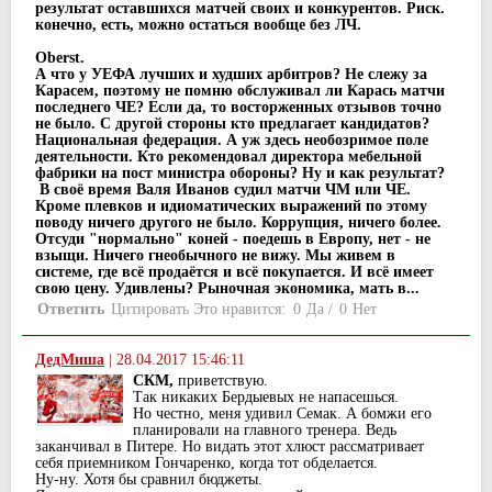
результат оставшихся матчей своих и конкурентов. Риск.
конечно, есть, можно остаться вообще без ЛЧ.
Oberst.
А что у УЕФА лучших и худших арбитров? Не слежу за
Карасем, поэтому не помню обслуживал ли Карась матчи
последнего ЧЕ? Если да, то восторженных отзывов точно
не было. С другой стороны кто предлагает кандидатов?
Национальная федерация. А уж здесь необозримое поле
деятельности. Кто рекомендовал директора мебельной
фабрики на пост министра обороны? Ну и как результат?
В своё время Валя Иванов судил матчи ЧМ или ЧЕ.
Кроме плевков и идиоматических выражений по этому
поводу ничего другого не было. Коррупция, ничего более.
Отсуди "нормально" коней - поедешь в Европу, нет - не
взыщи. Ничего гнеобычного не вижу. Мы живем в
системе, где всё продаётся и всё покупается. И всё имеет
свою цену. Удивлены? Рыночная экономика, мать в...
Ответить
Цитировать
Это нравится:
0
Да
/
0
Нет
ДедМиша
|
28.04.2017 15:46:11
СКМ,
приветствую.
Так никаких Бердыевых не напасешься.
Но честно, меня удивил Семак. А бомжи его
планировали на главного тренера. Ведь
заканчивал в Питере. Но видать этот хлюст рассматривает
себя приемником Гончаренко, когда тот обделается.
Ну-ну. Хотя бы сравнил бюджеты.