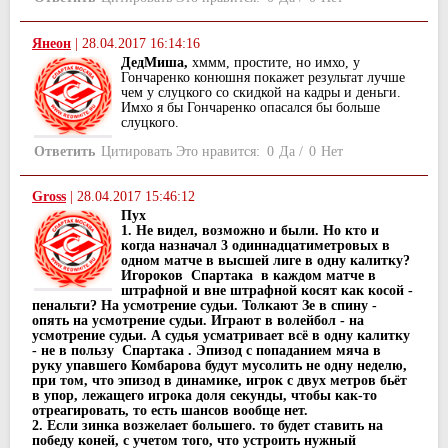
Янеон
|
28.04.2017 16:14:16
ДедМиша,
хммм, простите, но имхо, у
Гончаренко конюшня покажет результат лучше
чем у слуцкого со скидкой на кадры и деньги.
Имхо я бы Гончаренко опасался бы больше
слуцкого.
Ответить
Цитировать
Это нравится:
0
Да
/
0
Нет
Gross
|
28.04.2017 15:46:12
Пух
1. Не видел, возможно и были. Но кто и
когда назначал 3 одиннадцатиметровых в
одном матче в высшей лиге в одну калитку?
Игороков Спартака в каждом матче в
штрафной и вне штрафной косят как косой -
пенальти? На усмотрение судьи. Толкают Зе в спину -
опять на усмотрение судьи. Играют в волейбол - на
усмотрение судьи. А судья усматривает всё в одну калитку
- не в пользу Спартака . Эпизод с попаданием мяча в
руку упавшего Комбарова будут мусолить не одну неделю,
при том, что эпизод в динамике, игрок с двух метров бьёт
в упор, лежащего игрока доля секунды, чтобы как-то
отреагировать, то есть шансов вообще нет.
2. Если зинка возжелает большего. то будет ставить на
победу коней, с учетом того, что устроить нужный