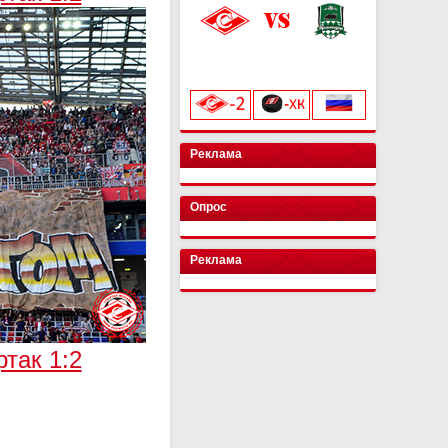
«Лукойл Арена»
начало матча в 20:00
Реклама
Опрос
Реклама
так 1:2