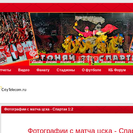
тчеты
Видео
Фанату
Стадионы
О футболе
КБ Форум
Фотографии с матча цска - Спартак 1:2
Фотографии с матча цска - Спар