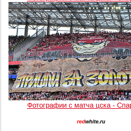
Фотографии с матча цска - Спар
red
white.ru