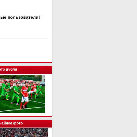
ные пользователи!
то дубля
чайное фото