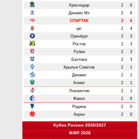
Краснодар
2
6
Динамо Мх
2
6
СПАРТАК
2
6
цкг
2
4
Оренбург
2
3
Ростов
2
3
Рубин
2
3
Балтика
2
3
Крылья Советов
2
1
Динамо
2
1
Ахмат
2
1
Локомотив
2
1
Факел
2
0
Родина
2
0
Акрон
2
0
Кубок России 2026/2027
ЖФЛ 2026
Группа "A"
Группа "B"
Группа "C"
Группа "D"
и
и
и
и
о
о
о
о