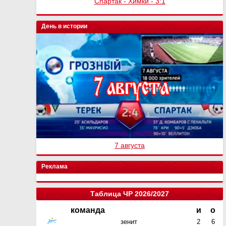
Спартак - Химки - 3:1
День в истории
7 августа
Реклама
Таблица ЧР 2026/2027
команда
и
о
зенит
2
6