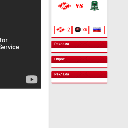
«Лукойл Арена»
начало матча в 20:00
Реклама
Опрос
Реклама