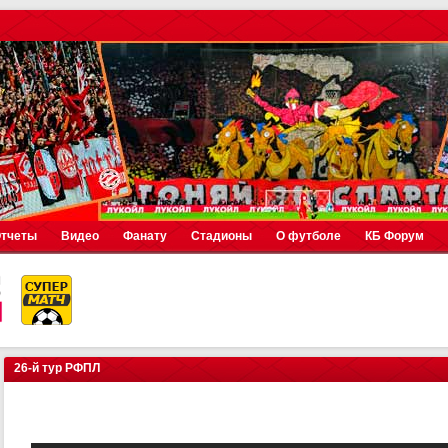
тчеты
Видео
Фанату
Стадионы
О футболе
КБ Форум
26-й тур РФПЛ