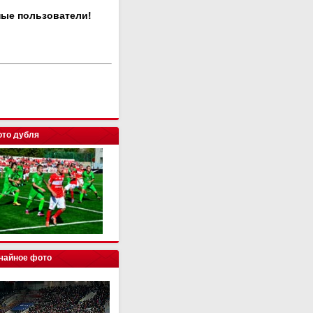
ные пользователи!
то дубля
чайное фото