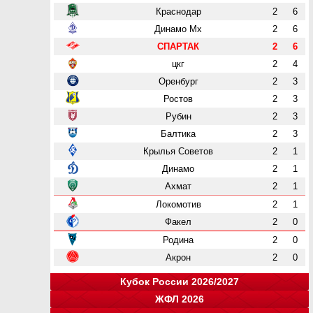
Краснодар
2
6
Динамо Мх
2
6
СПАРТАК
2
6
цкг
2
4
Оренбург
2
3
Ростов
2
3
Рубин
2
3
Балтика
2
3
Крылья Советов
2
1
Динамо
2
1
Ахмат
2
1
Локомотив
2
1
Факел
2
0
Родина
2
0
Акрон
2
0
Кубок России 2026/2027
ЖФЛ 2026
Группа "A"
Группа "B"
Группа "C"
Группа "D"
и
и
и
и
о
о
о
о