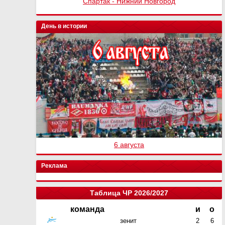
Спартак - Нижний Новгород
День в истории
6 августа
Реклама
Таблица ЧР 2026/2027
команда
и
о
зенит
2
6