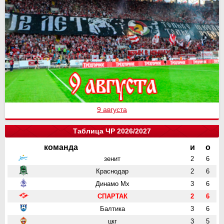
9 августа
Таблица ЧР 2026/2027
команда
и
о
зенит
2
6
Краснодар
2
6
Динамо Мх
3
6
СПАРТАК
2
6
Балтика
3
6
цкг
3
5