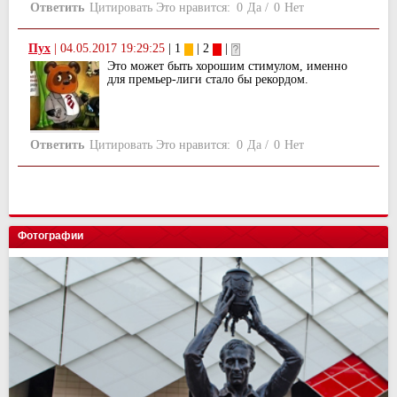
Ответить
Цитировать
Это нравится:
0
Да
/
0
Нет
Пух
|
04.05.2017 19:29:25
| 1
| 2
|
Это может быть хорошим стимулом, именно
для премьер-лиги стало бы рекордом.
Ответить
Цитировать
Это нравится:
0
Да
/
0
Нет
Фотографии