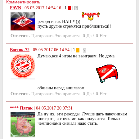
Комментировать
FAVN
|
05.05.2017 14:54:16
| 1
|
рекорд и так НАШ!!)))
пусть другие стремятся приблизиться!!
Ответить
Цитировать
Это нравится:
0
Да
/
0
Нет
Восток-72
|
05.05.2017 06:14:54
| 1
|
Думаю,все 4 игры не выиграем. Но дома
обязаны перед аншлагом.
Ответить
Цитировать
Это нравится:
0
Да
/
0
Нет
**** Пятак
|
04.05.2017 20:07:31
Да ну их, эти рекорды. Лучше дать лавочникам
поиграть, а с очками как получится. Только
чемпионами сначала надо стать.