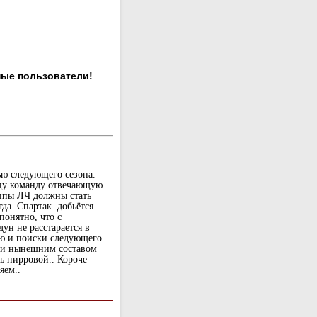
ные пользователи!
ью следующего сезона.
цу команду отвечающую
уппы ЛЧ должны стать
гда Спартак добьётся
понятно, что с
ун не расстарается в
тью и поиски следующего
сли нынешним составом
ть пирровой.. Короче
яем..