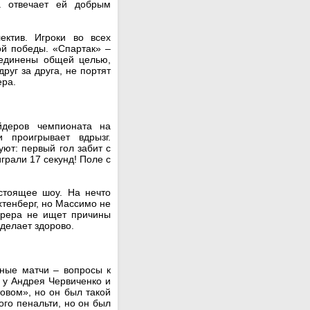
а отвечает ей добрым
ктив. Игроки во всех
ой победы. «Спартак» –
ъединены общей целью,
руг за друга, не портят
ера.
йдеров чемпионата на
 проигрывает вдрызг.
ют: первый гол забит с
грали 17 секунд! Поле с
стоящее шоу. На нечто
тенберг, но Массимо не
аррера не ищет причины
н делает здорово.
нные матчи – вопросы к
о у Андрея Червиченко и
овом», но он был такой
ого пенальти, но он был