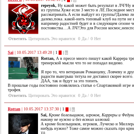
repeyok,
Ну какой может быть результат в ЛЧ?Ну 
из группы.Хуже если 3 место и ЛЕ.Последнее мест
рассматривать.А если выйдут из группы?Далеко 
далеко,пока..какой-нить топовый клуб на пути не 
например радостней будет и в следующем сезоне 
постоянства....А ЛЧ?Это для России космос,неисп
Ответить
Цитировать
Это нравится:
0
Да
/
0
Нет
Sai
|
10.05.2017 13:49:28
| 1
|
Rottan,
А в прессе много пишут какой Каррера тре
тренерской мысли что то не попадал видимо.
Я про то, что ветеранам Романцеву, Ловчеву и др
радости выигрыш титула не доставил скорее всего.
ДАА, так и будут за это топить.
В прошлые годы постоянно появлялись статьи о Спартаковкой игре и
трофея.
Ответить
Цитировать
Это нравится:
0
Да
/
0
Нет
Rottan
|
10.05.2017 13:37:30
| 1
|
Sai,
Кроме болельщиков, игроков, Карреры и Феду
никому не нужно и без всяких иллюзий.
А кроме болельщиков, игроков, Луческо и Миллер
нибудь нужно? Тоже самое можно сказать про крн
)))