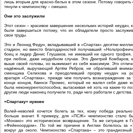
лишь вторым для красно-белых в этом сезоне. Потому говорить 
тянули к чемпионству – смешно.
Они это заслужили
Этот сезон – красивое завершение нескольких историй неудач, 
были завершиться потому, что их обладатели просто заслужи
свои труды.
Это и Леонид Федун, вкладывавший в «Спартак» десятки милли
стадион, но вместо благодарностей получавший «Нольтрофеич
боец и лидер Денис Глушаков, не имевший ни одного трофея
при любом, даже неудобном случае. Это Дмитрий Комбаров, 
выше своей головы, но выжимает из себя максимум. Это отлич
надёжный, выручающий Артём Ребров, не обративший внима
сменщика Селихова и преодолевший прорву неудач на ра
вратаря «Спартака», прежде чем получить вознаграждение за т
конце концов, Квинси Промес, который не жалел себя даже к
была неконкурентоспособна, вытаскивая её хоть на какие-то по
другие люди наконец получили то, ради чего работали с детства.
«Спартаку» нужнее
Волей-неволей хочется болеть за тех, кому победа реально
больше значит. К примеру, для «ПСЖ» чемпионство стало б
«Монако» это историческое возвращение. Та же ситуация в 
«Фейеноордом». По той же причине в Англии болелось за «
вокруг да около. Чемпионство «Спартака» – это грандиозный