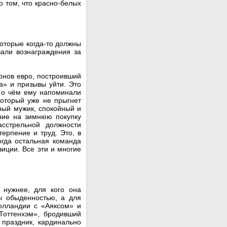
о том, что красно-белых
которые когда-то должны
вали вознаграждения за
онов евро, построивший
а» и призывы уйти. Это
, о чём ему напоминали
который уже не прыгнет
ный мужик, спокойный и
ние на зимнюю покупку
сстрельной должности
ерпение и труд. Это, в
огда остальная команда
зиции. Все эти и многие
 нужнее, для кого она
ы обыденностью, а для
Голландии с «Аяксом» и
Тоттенхэм», бродивший
 праздник, кардинально