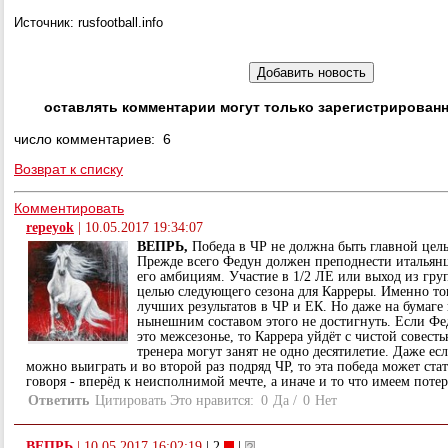
Источник: rusfootball.info
оставлять комментарии могут только зарегистрирован
число комментариев: 6
Возврат к списку
Комментировать
repeyok
|
10.05.2017 19:34:07
ВЕПРЬ,
Победа в ЧР не должна быть главной цел
Прежде всего Федун должен преподнести итальян
его амбициям. Участие в 1/2 ЛЕ или выход из гр
целью следующего сезона для Карреры. Именно то
лучших результатов в ЧР и ЕК. Но даже на бумаге 
нынешним составом этого не достигнуть. Если Фед
это межсезонье, то Каррера уйдёт с чистой совес
тренера могут занят не одно десятилетие. Даже е
можно выиграть и во второй раз подряд ЧР, то эта победа может ста
говоря - вперёд к неисполнимой мечте, а иначе и то что имеем потер
Ответить
Цитировать
Это нравится:
0
Да
/
0
Нет
ВЕПРЬ
|
10.05.2017 16:02:19
| 2
|