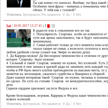
Ты сам понял сто написал. Вообще, ты бред какой 
Особенно твоя фраза -
читаешь и понимаешь что К
сделал
. У тебя как с головой?
Ответить
Цитировать
Это нравится:
0
Да
/
0
Нет
Sai
|
10.05.2017 13:27:41
| 1
|
К радости или к сожалению все не так.
1. Популярность Спартака особо не изменится от
сути как арены заполнялись, так и будут заполнять
минимальна.
2. Семья работает только до того момента пока кл
сказал скорее не семья, а воля всех сплотила и же
любом удобном случае сольют как Эмери за милую душу.
3. Да Каррера мужик! Да бесспорное чемпионство в отличии от друг
которое Спартаку было нужнее.
4. Сильный и такой Спартак никому не нужен, без иллюзий. Есть 2 
чемпионов и они зинька в цыской рады их занимать хоть каждый го
чтобы в РФ было много клубов претендентов на высокие места, то у
лимитов на легионеров, ужасного судейства и Кокорина в сборной.
Даже нашим ветеранам такой Спартак не нужен, читаешь и понима
не сделал. По сути по статьям Спартак не конкурентноспособен, иг
дела.
Скрипя сердцем признают заслуги Федуна и все.
Кроме болельщиков, игроков, Карреры и Федуна наше чемпионство 
всяких иллюзий.
Ответить
Цитировать
Это нравится:
0
Да
/
0
Нет