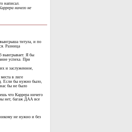
то написал.
аррера ничего не
 выигрыша титула, и по
ся. Разница
уб выигрывает. Я бы
лание успеха. При
их и заслуженное,
места в лиге
д. Если бы нужно было,
 нас бы не было
ешь что Каррера ничего
ры нет, багаж ДАА все
никому не нужно и без