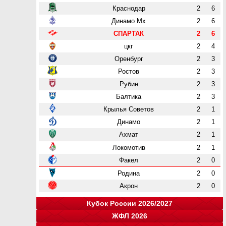
Краснодар
2
6
Динамо Мх
2
6
СПАРТАК
2
6
цкг
2
4
Оренбург
2
3
Ростов
2
3
Рубин
2
3
Балтика
2
3
Крылья Советов
2
1
Динамо
2
1
Ахмат
2
1
Локомотив
2
1
Факел
2
0
Родина
2
0
Акрон
2
0
Кубок России 2026/2027
ЖФЛ 2026
Группа "A"
Группа "B"
Группа "C"
Группа "D"
и
и
и
и
о
о
о
о