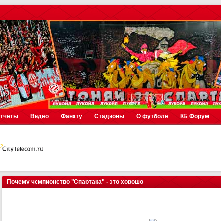
тчеты
Видео
Фанату
Стадионы
О футболе
КБ Форум
Почему чемпионство "Спартака" - это хорошо