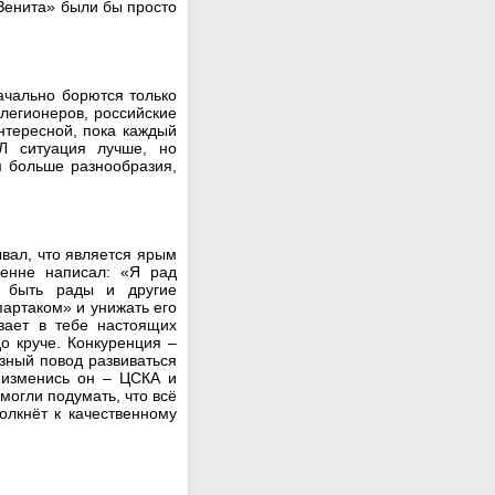
Зенита» были бы просто
.
ачально борются только
 легионеров, российские
нтересной, пока каждый
Л ситуация лучше, но
м больше разнообразия,
вал, что является ярым
енне написал: «Я рад
ы быть рады и другие
артаком» и унижать его
вает в тебе настоящих
о круче. Конкуренция –
ёзный повод развиваться
е изменись он – ЦСКА и
могли подумать, что всё
олкнёт к качественному