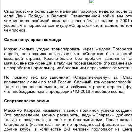
Спартаковские болельщики начинают рабочую неделю после ср
если День Победы в Великой Отечественной войне мы отм
чемпионства любимой команды красно-белые ждали с 2001
уверен, что порадоваться титулу «Спартака» стоит далеко не т
чемпионов.
Самая популярная команда
Можно сколько угодно транслировать через Фёдора Погорелов
опроса, но практика показывает, что «Спартак» был и оста
командой страны. Красно-белые без проблем заполняют с
матчах, вне конкуренции в таблице посещаемости (по крайней м
не заработал нормально), их болельщики перекрикивают местны
Но помимо тех, кто заполняет «Открытие-Арену», за «Спа
количество людей по всей России. Сильный, конкурентоспособн
тянет вверх посещаемость, но и возбуждает рост интереса к фу
что необходимо нам в преддверии ЧМ-2018 и вообще всегда.
Спартаковская семья
Массимо Каррера называет главной причиной успеха создани
Это определение можно расширить, ведь «Спартак» добилс
только в раздевалке, а ещё и с болельщиками. После каждо
благодарить (извиняться почти не приходилось) фанатов за по
другие клубы в количестве 2-3 человек похлопают из цен