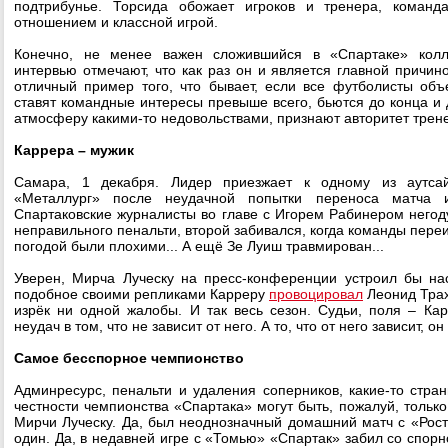
подтрибунье. Торсида обожает игроков и тренера, команд
отношением и классной игрой.
Конечно, не менее важен сложившийся в «Спартаке» колле
интервью отмечают, что как раз он и является главной причин
отличный пример того, что бывает, если все футболисты об
ставят командные интересы превыше всего, бьются до конца и д
атмосферу какими-то недовольствами, признают авторитет трен
Каррера – мужик
Самара, 1 декабря. Лидер приезжает к одному из аутса
«Металлург» после неудачной попытки переноса матча и
Спартаковские журналисты во главе с Игорем Рабинером негоду
неправильного пенальти, второй забивался, когда команды переи
погодой были плохими... А ещё Зе Луиш травмирован...
Уверен, Мирча Луческу на пресс-конференции устроил бы на
подобное своими репликами Карреру
провоцировал
Леонид Трах
изрёк ни одной жалобы. И так весь сезон. Судьи, поля – К
неудач в том, что не зависит от него. А то, что от него зависит, о
Самое бесспорное чемпионство
Админресурс, пенальти и удаления соперников, какие-то стра
честности чемпионства «Спартака» могут быть, пожалуй, тольк
Мирчи Луческу. Да, был неоднозначный домашний матч с «Рост
один. Да, в недавней игре с «Томью» «Спартак» забил со спорн