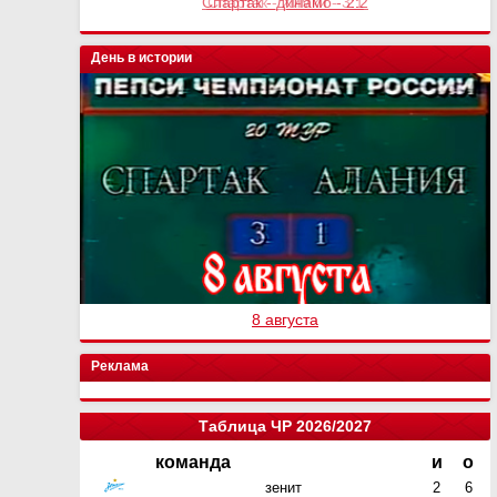
Спартак - Химки - 3:1
День в истории
8 августа
Реклама
Таблица ЧР 2026/2027
команда
и
о
зенит
2
6