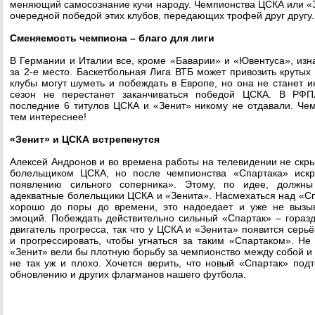
меняющий самосознание кучи народу. Чемпионства ЦСКА или «
очередной победой этих клубов, передающих трофей друг другу
Сменяемость чемпиона – благо для лиги
В Германии и Италии все, кроме «Баварии» и «Ювентуса», изн
за 2-е место. Баскетбольная Лига ВТБ может привозить крутых
клубы могут шуметь и побеждать в Европе, но она не станет и
сезон не перестанет заканчиваться победой ЦСКА. В РФП
последние 6 титулов ЦСКА и «Зенит» никому не отдавали. Че
тем интереснее!
«Зенит» и ЦСКА встрепенутся
Алексей Андронов и во времена работы на телевидении не скры
болельщиком ЦСКА, но после чемпионства «Спартака» искр
появлению сильного соперника». Этому, по идее, должн
адекватные болельщики ЦСКА и «Зенита». Насмехаться над «Сп
хорошо до поры до времени, это надоедает и уже не вызы
эмоций. Побеждать действительно сильный «Спартак» – горазд
двигатель прогресса, так что у ЦСКА и «Зенита» появится серь
и прогрессировать, чтобы угнаться за таким «Спартаком». Н
«Зенит» вели бы плотную борьбу за чемпионство между собой и 
не так уж и плохо. Хочется верить, что новый «Спартак» подт
обновлению и других флагманов нашего футбола.