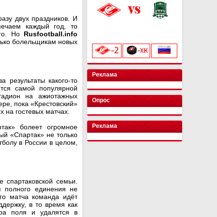
азу двух праздников. И
ечаем каждый год, то
«Лукойл Арена»
начало матча в 20:00
-го. Но
Rusfootball.info
олько болельщикам новых
Реклама
а результаты какого-то
ётся самой популярной
тадион на ажиотажных
Опрос
ере, пока «Крестовский»
х на гостевых матчах.
Реклама
ртак» болеет огромное
ый «Спартак» не только
тболу в России в целом,
е спартаковской семьи.
я полного единения не
го матча команда идёт
ддержку, в то время как
тра поля и удалятся в