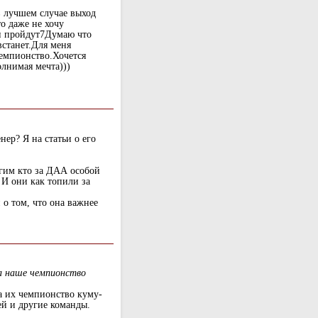
в лучшем случае выход
о даже не хочу
ли пройдут7Думаю что
встанет.Для меня
чемпионство.Хочется
олнимая мечта)))
нер? Я на статьи о его
угим кто за ДАА особой
 И они как топили за
 о том, что она важнее
на наше чемпионство
а их чемпионство куму-
ей и другие команды.