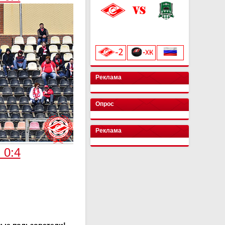
«Лукойл Арена»
начало матча в 20:00
Реклама
Опрос
Реклама
 0:4