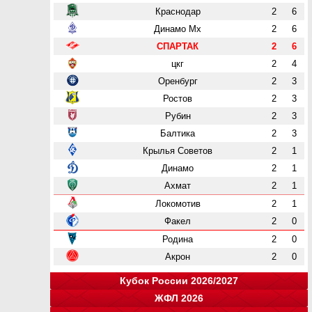
Краснодар
2
6
Динамо Мх
2
6
СПАРТАК
2
6
цкг
2
4
Оренбург
2
3
Ростов
2
3
Рубин
2
3
Балтика
2
3
Крылья Советов
2
1
Динамо
2
1
Ахмат
2
1
Локомотив
2
1
Факел
2
0
Родина
2
0
Акрон
2
0
Кубок России 2026/2027
ЖФЛ 2026
Группа "A"
Группа "B"
Группа "C"
Группа "D"
и
и
и
и
о
о
о
о