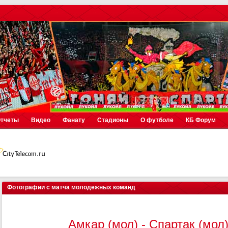
тчеты
Видео
Фанату
Стадионы
О футболе
КБ Форум
Фотографии с матча молодежных команд
Амкар (мол) - Спартак (мол)