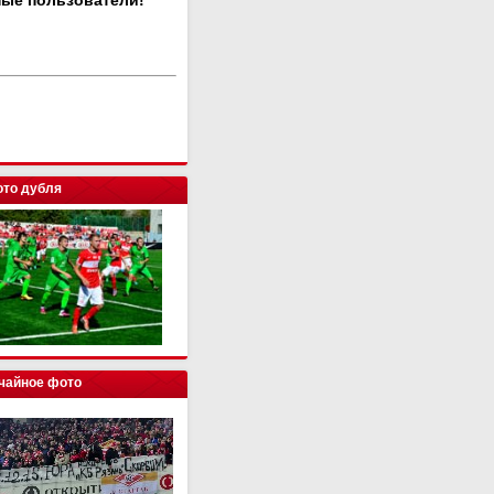
ные пользователи!
то дубля
чайное фото