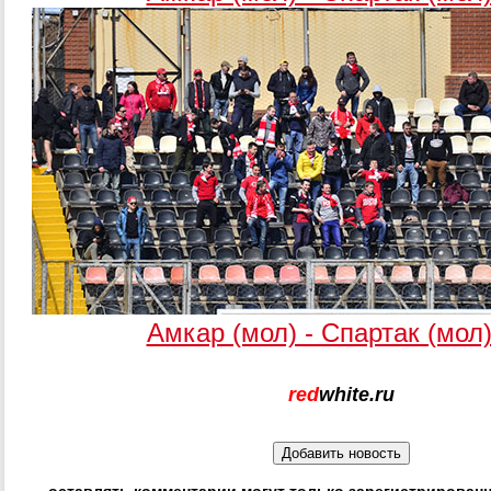
Амкар (мол) - Спартак (мол)
red
white.ru