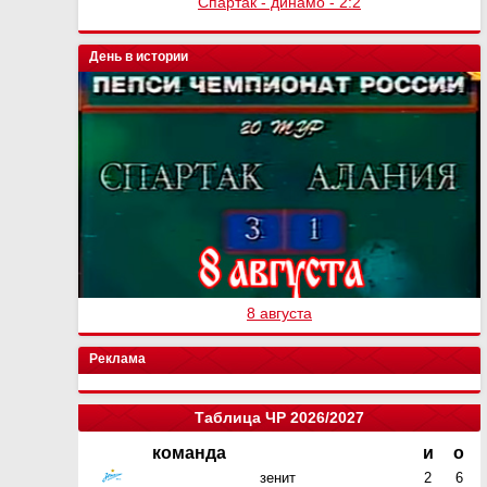
Спартак - Химки - 3:1
День в истории
8 августа
Реклама
Таблица ЧР 2026/2027
команда
и
о
зенит
2
6