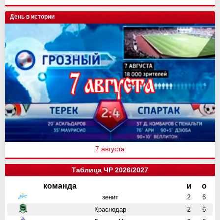
День в истории
7 августа
Таблица ЧР 2026/2027
команда
и
о
зенит
2
6
Краснодар
2
6