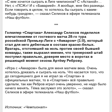
«С кем хочется сыграть в Лиге чемпионов? С «Астаной»…
Нет, с «ПСЖ»! И с «Баварией». А вообще, мне без разницы.
Если говорить в целом, то хотелось бы сыграть с каким-
нибудь грандом», — сказал Селихов в эфире телеканала
«Наш футбол».
***
Голкипер «Спартака» Александр Селихов поделился
впечатлениями от гостевого матча 28-го тура
российской Премьер-Лиги с «Амкаром» (1:0), который
стал для него дебютным в составе красно-белых.
Вратарь, отстоявший на ноль против своей бывшей
команды, также выразил мнение, что тренерский штаб
поступил правильно, доверяя место в воротах в
решающий момент сезона Артёму Реброву.
«Игра с «Амкаром» была для меня матчем века. Очень
хотелось доказать и сыграть на ноль. Что касается того, что
до сегодняшнего дня я не играл за «Спартак» в
официальных матчах, то в «Спартаке» всё правильно
сделали, так как Ребров играл очень уверенно, не надо было
ничего менять. Тёма заслужил это золото», — сказал
Селихов в эфире телеканала «Наш футбол».
Источник: «Чемпионат»