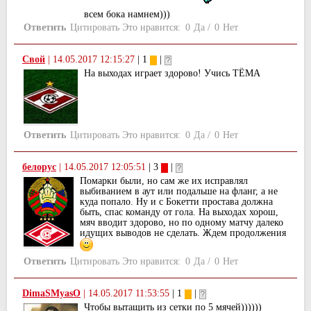
всем бока намнем)))
Ответить
Цитировать
Это нравится:
0
Да
/
0
Нет
Свой
|
14.05.2017 12:15:27
| 1
|
На выходах играет здорово! Учись ТЁМА
Ответить
Цитировать
Это нравится:
0
Да
/
0
Нет
белорус
|
14.05.2017 12:05:51
| 3
|
Помарки были, но сам же их исправлял
выбиванием в аут или подальше на фланг, а не
куда попало. Ну и с Бокетти простава должна
быть, спас команду от гола. На выходах хорош,
мяч вводит здорово, но по одному матчу далеко
идущих выводов не сделать. Ждем продолжения
Ответить
Цитировать
Это нравится:
0
Да
/
0
Нет
DimaSMyasO
|
14.05.2017 11:53:55
| 1
|
Чтобы вытащить из сетки по 5 мячей))))))