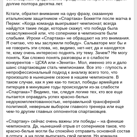
долгие полтора десятка лет.
Кстати, обратил внимание на одну фразу, сказанную
итальянским защитником «Спартака» Боккетти после матча в
Перми: «Когда команда выигрывает чемпионат, всегда
найдутся такие люди, которые скажут, что победа была
незаслуженной или, что соперники в чемпионате были
слабыми. Игроки «Спартака» не обращают на это внимания.
Я считаю, что мы заслужили победу». Сальваторе мог бы и
не говорить эти слова, но, видимо, нет-нет, да и находятся
те, кому очень интересно поднять эту тему. Зачем? Не могу
понять. Как сложно понять разговоры и о слабости
конкурентов – ЦСКА или «Зенита». Мол, именно это и дало
шанс спартаковцам стать чемпионами. Все это - глупость и
непрофессиональный подход к анализу всего того, что
произошло в нынешнем сезоне в нашем чемпионате. В
таком случае, как я уже как-то писал, победы армейцев и
питерцев в минувшие годы происходили из-за слабости
«Спартака»? Видимо, так, следуя логике тех, кто все еще
пытается оправдать успех красно-белых
недоукомплектованностью, неправильной трансферной
политикой, неверным выбором главного тренера или еще
чем-то другим главных оппонентов спартаковцев.
«Спартаку» сейчас очень важны эти победы – на финише
чемпионата. Да, нынешний отрыв от соперников таков, что
красно-белые могли бы спокойно отправить основной состав
в отпуск, а на поле выпускать свой резерв. Но команда