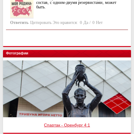
состав, с одним-двумя резервистами, может
быть.
Ответить
Цитировать
Это нравится:
0
Да
/
0
Нет
Фотографии
Спартак - Оренбург 4:1