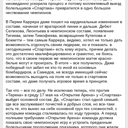
неожиданно ускорила процесс и потому коллективный выезд
болельщиков «Спартака» превратился в одно большое
чествование чемпионов.
В Перми Каррера даже пошел на кардинальные изменения в
составе, начиная от вратарской линии и дальше. Дебют
Селихова, Леонтьева в чемпионском составе, появление
Тигиева, затем Тимофеева, возвращение Кутепова и
Боккетти – тем самым Каррера, видимо, хотел не только дать
возможность отдохнуть своим лидерам, но и показать: в
сегодняшнем «Спартаке» есть кому играть, причем делать
это достаточно квалифицированно и грамотно, не боясь
того, что в своем первом же чемпионском матче красно-
белые могут и проиграть. В итоге – все получилось. Даже
победный гол забил не кто-то иной из основных
бомбардиров, а Самедов, не всегда имеющий сейчас
возможность выходить на поле не только в стартовом
составе, но даже получать игровое время в принципе.
Так что – все по делу. Не исключаю теперь, что против
«Терека» в среду 17 мая на «Открытие Арена» у «Спартака»
выйдет основной состав. Да, «Спартак» стал одной семьей,
где все заслуживают почестей и добрых слов, но все-таки
есть те, кто вынес на себе основной груз тех сложностей, с
которыми команда сталкивалась по ходу турнира. А перед
полными трибунами «Открытие Арена» команда должна
показать свою чемпионскую игру и устроить преданным
болельщикам продолжение праздника, которого они ждали