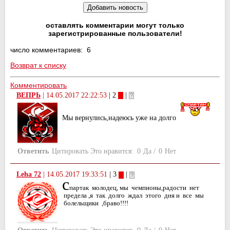
оставлять комментарии могут только
зарегистрированные пользователи!
число комментариев: 6
Возврат к списку
Комментировать
ВЕПРЬ
|
14.05.2017 22:22:53
| 2
|
Мы вернулись,надеюсь уже на долго
Ответить
Цитировать
Это нравится:
0
Да
/
0
Нет
Leha 72
|
14.05.2017 19:33:51
| 3
|
с
партак молодец, мы чемпионы,радости нет
предела ,я так долго ждал этого дня и все мы
болельщики ,браво!!!!