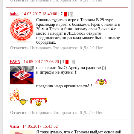
Ответить
Цитировать
Это нравится:
0
Да
/
0
Нет
haha
|
14.05.2017 18:49:00
| 7
|
Сложно судить о игре с Тереком.В 29 туре
Краснодар играет с бомжами,Терек с нами,а в
30-м и Терек и быки возьму свои 3 очка.4-е
место выводит в ЛЕ.Боюсь открыто
предпологать,но расклад может быть в пользу
бородатых.
Ответить
Цитировать
Это нравится:
0
Да
/
0
Нет
FAVN
|
14.05.2017 17:06:20
| 1
|
не спалили бы О-Арену на радостях)))
и штрафы не нужны!!!
праздник надо организовать!!!
Ответить
Цитировать
Это нравится:
0
Да
/
0
Нет
Чита
|
14.05.2017 15:43:32
Я тоже думаю, что с Тереком выйдет основной