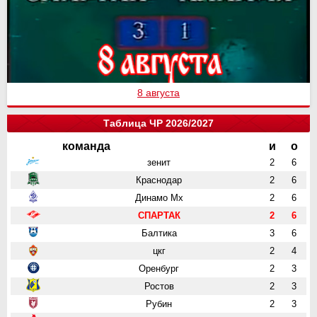
8 августа
Таблица ЧР 2026/2027
команда
и
о
зенит
2
6
Краснодар
2
6
Динамо Мх
2
6
СПАРТАК
2
6
Балтика
3
6
цкг
2
4
Оренбург
2
3
Ростов
2
3
Рубин
2
3