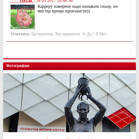
**** Пятак
|
24.05.2017 20:48:30
Карреру наверное надо называть сньор, но
мистер проще произнести))
Ответить
Цитировать
Это нравится:
0
Да
/
0
Нет
Фотографии