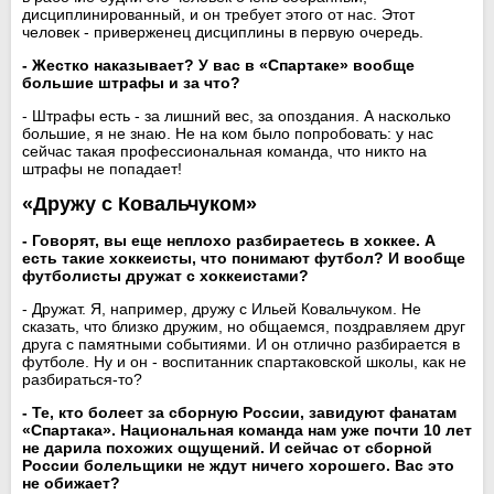
дисциплинированный, и он требует этого от нас. Этот
человек - приверженец дисциплины в первую очередь.
- Жестко наказывает? У вас в «Спартаке» вообще
большие штрафы и за что?
- Штрафы есть - за лишний вес, за опоздания. А насколько
большие, я не знаю. Не на ком было попробовать: у нас
сейчас такая профессиональная команда, что никто на
штрафы не попадает!
«Дружу с Ковальчуком»
- Говорят, вы еще неплохо разбираетесь в хоккее. А
есть такие хоккеисты, что понимают футбол? И вообще
футболисты дружат с хоккеистами?
- Дружат. Я, например, дружу с Ильей Ковальчуком. Не
сказать, что близко дружим, но общаемся, поздравляем друг
друга с памятными событиями. И он отлично разбирается в
футболе. Ну и он - воспитанник спартаковской школы, как не
разбираться-то?
- Те, кто болеет за сборную России, завидуют фанатам
«Спартака». Национальная команда нам уже почти 10 лет
не дарила похожих ощущений. И сейчас от сборной
России болельщики не ждут ничего хорошего. Вас это
не обижает?