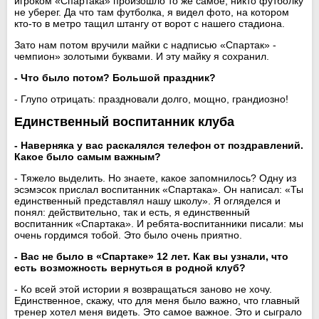
игроком «Спартака» произошло то же самое, никто футболку
не уберег. Да что там футболка, я видел фото, на котором
кто-то в метро тащил штангу от ворот с нашего стадиона.
Зато нам потом вручили майки с надписью «Спартак» -
чемпион» золотыми буквами. И эту майку я сохранил.
- Что было потом? Большой праздник?
- Глупо отрицать: праздновали долго, мощно, грандиозно!
Единственный воспитанник клуба
- Наверняка у вас раскалялся телефон от поздравлений.
Какое было самым важным?
- Тяжело выделить. Но знаете, какое запомнилось? Одну из
эсэмэсок прислал воспитанник «Спартака». Он написал: «Ты
единственный представлял нашу школу». Я огляделся и
понял: действительно, так и есть, я единственный
воспитанник «Спартака». И ребята-воспитанники писали: мы
очень гордимся тобой. Это было очень приятно.
- Вас не было в «Спартаке» 12 лет. Как вы узнали, что
есть возможность вернуться в родной клуб?
- Ко всей этой истории я возвращаться заново не хочу.
Единственное, скажу, что для меня было важно, что главный
тренер хотел меня видеть. Это самое важное. Это и сыграло