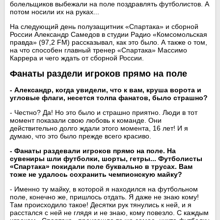
болельщиков выбежали на поле поздравлять футболистов. А
потом носили их на руках...
На следующий день полузащитник «Спартака» и сборной
России Александр Самедов в студии Радио «Комсомольская
правда» (97,2 FM) рассказывал, как это было. А также о том,
на что способен главный тренер «Спартака» Массимо
Каррера и чего ждать от сборной России.
Фанаты раздели игроков прямо на поле
- Александр, когда увидели, что к вам, круша ворота и
угловые флаги, несется толпа фанатов, было страшно?
- Честно? Да! Но это было и страшно приятно. Люди в тот
момент показали свою любовь к команде. Они
действительно долго ждали этого момента, 16 лет! И я
думаю, что это было прежде всего красиво.
- Фанаты раздевали игроков прямо на поле. На
сувениры шли футболки, шорты, гетры... Футболисты
«Спартака» покидали поле буквально в трусах. Вам
тоже не удалось сохранить чемпионскую майку?
- Именно ту майку, в которой я находился на футбольном
поле, конечно же, пришлось отдать. Я даже не знаю кому!
Там происходило такое! Десятки рук тянулись к ней, и я
расстался с ней не глядя и не знаю, кому повезло. С каждым