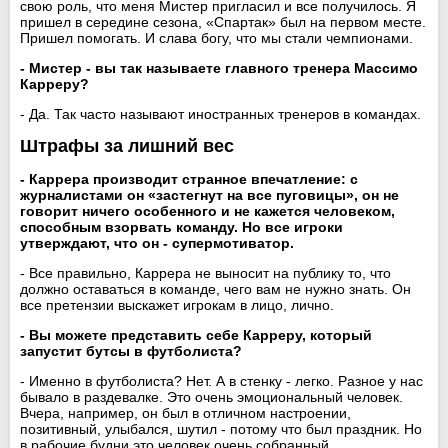
свою роль, что меня Мистер пригласил и все получилось. Я
пришел в середине сезона, «Спартак» был на первом месте.
Пришел помогать. И слава богу, что мы стали чемпионами.
- Мистер - вы так называете главного тренера Массимо
Карреру?
- Да. Так часто называют иностранных тренеров в командах.
Штрафы за лишний вес
- Каррера производит странное впечатление: с
журналистами он «застегнут на все пуговицы», он не
говорит ничего особенного и не кажется человеком,
способным взорвать команду. Но все игроки
утверждают, что он - супермотиватор.
- Все правильно, Каррера не выносит на публику то, что
должно оставаться в команде, чего вам не нужно знать. Он
все претензии выскажет игрокам в лицо, лично.
- Вы можете представить себе Карреру, который
запустит бутсы в футболиста?
- Именно в футболиста? Нет. А в стенку - легко. Разное у нас
бывало в раздевалке. Это очень эмоциональный человек.
Вчера, например, он был в отличном настроении,
позитивный, улыбался, шутил - потому что был праздник. Но
в рабочие будни это человек очень собранный,