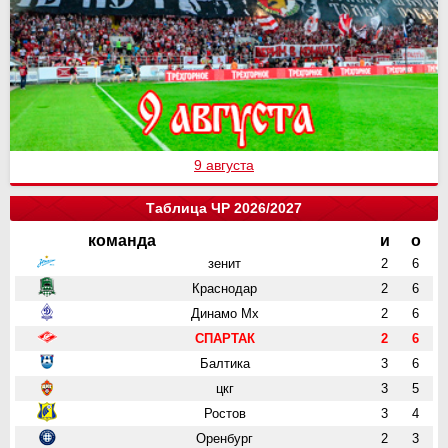
9 августа
Таблица ЧР 2026/2027
команда
и
о
зенит
2
6
Краснодар
2
6
Динамо Мх
2
6
СПАРТАК
2
6
Балтика
3
6
цкг
3
5
Ростов
3
4
Оренбург
2
3