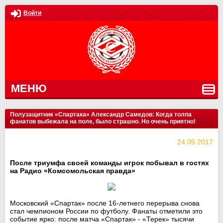
Войти
МЕНЮ
Полузащитник «Спартака» Александр Самедов: Когда толпа
фанатов выбежала на поле, было страшно. Но очень приятно!
24.05.2017
После триумфа своей команды игрок побывал в гостях
на Радио «Комсомольская правда»
Московский «Спартак» после 16-летнего перерыва снова
стал чемпионом России по футболу. Фанаты отметили это
событие ярко: после матча «Спартак» - «Терек» тысячи