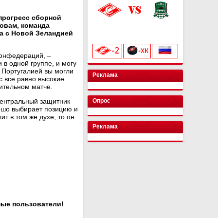
прогресс сборной
овам, команда
«Лукойл Арена»
ла с Новой Зеландией
начало матча в 20:00
конфедераций, –
 в одной группе, и могу
с Португалией вы могли
Реклама
с все равно высокие.
чительном матче.
центральный защитник
Опрос
рошо выбирает позицию и
т в том же духе, то он
Реклама
ные пользователи!