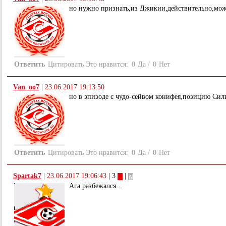
но нужно признать,из Джикии,действительно,може
Ответить
Цитировать
Это нравится:
0
Да
/
0
Нет
Van_oo7
|
23.06.2017 19:13:50
но в эпизоде с чудо-сейвом конифея,позицию Силь
Ответить
Цитировать
Это нравится:
0
Да
/
0
Нет
Spartak7
|
23.06.2017 19:06:43
| 3
|
Ага разбежался...