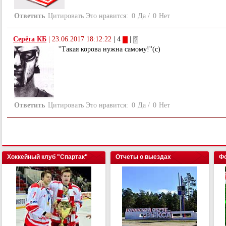
Ответить
Цитировать
Это нравится:
0
Да
/
0
Нет
Серёга КБ
|
23.06.2017 18:12:22
| 4
|
''Такая корова нужна самому!''(с)
Ответить
Цитировать
Это нравится:
0
Да
/
0
Нет
Хоккейный клуб "Спартак"
Отчеты о выездах
Фо