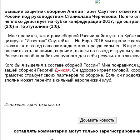
Бывший защитник сборной Англии Гарет Саутгейт отметил 
России под руководством Станислава Черчесова. По его сл
неплохо действует на Кубке конфедераций-2017, где сыгра
(2:0) и Португалией (1:0).
– Мне нравится, как игроки сборной России действуют на Кубке 
цитируют "Известия" Саутгейта. – На Евро-2016 мы играли с вами
сказать, что за год ваша команда стала гораздо сильнее. В игре 
рассчитывать на ничью, впрочем, шансы на выход из группы у ва
Россия способна добиться нужного для себя результата в заклю
Кого бы я выделил в составе сборной России? Мне понравился 
вашей сборной Георгий
Джикия
. Он здорово играет головой, хо
грамотно страхует своих партнеров по обороне. Если он продолжи
вполне может перейти в сильный европейский клуб.
Источник: sport-express.ru
оставлять комментарии могут только зарегистрирован