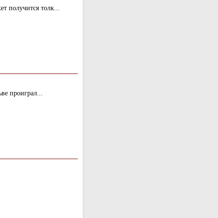
т получится толк...
ве проиграл...