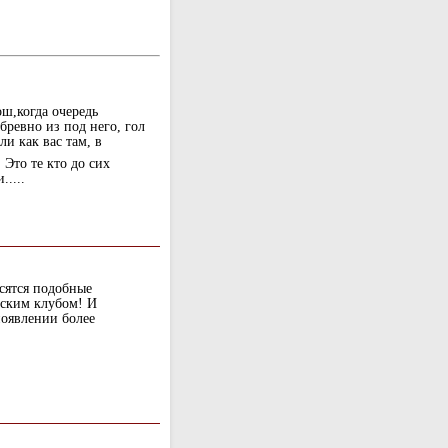
ош,когда очередь
 бревно из под него, гол
ли как вас там, в
Это те кто до сих
....
осятся подобные
йским клубом! И
появлении более