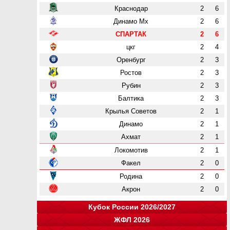
Краснодар
2
6
Динамо Мх
2
6
СПАРТАК
2
6
цкг
2
4
Оренбург
2
3
Ростов
2
3
Рубин
2
3
Балтика
2
3
Крылья Советов
2
1
Динамо
2
1
Ахмат
2
1
Локомотив
2
1
Факел
2
0
Родина
2
0
Акрон
2
0
Кубок России 2026/2027
ЖФЛ 2026
Группа "A"
Группа "B"
Группа "C"
Группа "D"
и
и
и
и
о
о
о
о