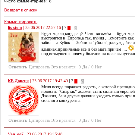
число комментариев: 8
Возврат к списку
Комментировать
lis-stom
|
23.06.2017 22:57:16
| 7
|
Будет хорош,когда,ещё Чемп возьмём ....будет хор
выстроится в Европе,а так, куйня ,...смотрите как
забил....а Кубок.... Зобнина "убили",рассуждайте и
админах,правильные все и без мата,причём ....
пор,возмущены почему болелов на поле выпустили.
Ответить
Цитировать
Это нравится:
0
Да
/
0
Нет
КБ Донецк
|
23.06.2017 19:42:49
| 2
|
Меня всегда поражает радость, с которой преподн
новости. "Спартак" должен стать сильным европе
Джикия, Зе и другие должны уходить только при 
сильного конкурента.
Ответить
Цитировать
Это нравится:
0
Да
/
0
Нет
Van_oo7
|
23.06.2017 19:15:48