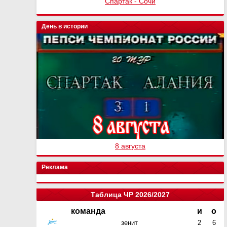
Спартак - Урал - 1:0
Спартак - Сочи
День в истории
8 августа
Реклама
Таблица ЧР 2026/2027
команда
и
о
зенит
2
6