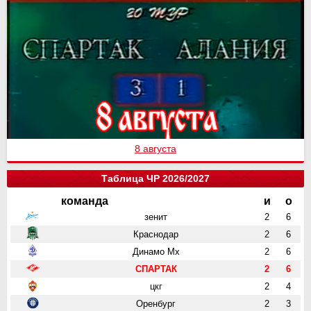
8 августа
Таблица ЧР 2026/2027
команда
и
о
зенит
2
6
Краснодар
2
6
Динамо Мх
2
6
СПАРТАК
2
6
цкг
2
4
Оренбург
2
3