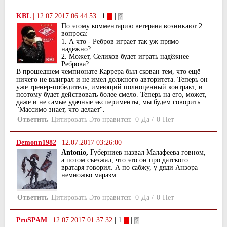
KBL
|
12.07.2017 06:44:53
| 1
|
По этому комментарию ветерана возникают 2
вопроса:
1. А что - Ребров играет так уж прямо
надёжно?
2. Может, Селихов будет играть надёжнее
Реброва?
В прошедшем чемпионате Каррера был скован тем, что ещё
ничего не выиграл и не имел должного авторитета. Теперь он
уже тренер-победитель, имеющий полноценный контракт, и
поэтому будет действовать более смело. Теперь на его, может,
даже и не самые удачные эксперименты, мы будем говорить:
"Массимо знает, что делает".
Ответить
Цитировать
Это нравится:
0
Да
/
0
Нет
Demonn1982
|
12.07.2017 03:26:00
Antonio,
Губерниев назвал Малафеева говном,
а потом съезжал, что это он про датского
вратаря говорил. А по сабжу, у дяди Анзора
немножко маразм.
Ответить
Цитировать
Это нравится:
0
Да
/
0
Нет
ProSPAM
|
12.07.2017 01:37:32
| 1
|