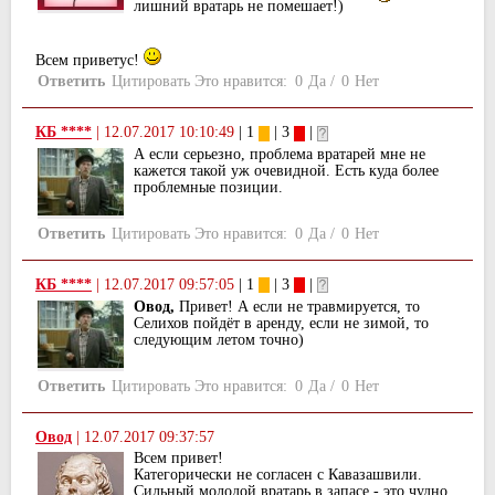
лишний вратарь не помешает!)
Всем приветус!
Ответить
Цитировать
Это нравится:
0
Да
/
0
Нет
КБ ****
|
12.07.2017 10:10:49
| 1
| 3
|
А если серьезно, проблема вратарей мне не
кажется такой уж очевидной. Есть куда более
проблемные позиции.
Ответить
Цитировать
Это нравится:
0
Да
/
0
Нет
КБ ****
|
12.07.2017 09:57:05
| 1
| 3
|
Овод,
Привет! А если не травмируется, то
Селихов пойдёт в аренду, если не зимой, то
следующим летом точно)
Ответить
Цитировать
Это нравится:
0
Да
/
0
Нет
Овод
|
12.07.2017 09:37:57
Всем привет!
Категорически не согласен с Кавазашвили.
Сильный молодой вратарь в запасе - это чудно.