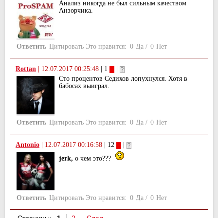
Анализ никогда не был сильным качеством
Анзорчика.
Ответить
Цитировать
Это нравится:
0
Да
/
0
Нет
Rottan
|
12.07.2017 00:25:48
| 1
|
Сто процентов Седихов лопухнулся. Хотя в
бабосах выиграл.
Ответить
Цитировать
Это нравится:
0
Да
/
0
Нет
Antonio
|
12.07.2017 00:16:58
| 12
|
jerk,
о чем это???
Ответить
Цитировать
Это нравится:
0
Да
/
0
Нет