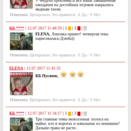
У Федуна проблемы и все наши завышенные
ожидания на достойных игроков накрылись
медным тазом.
Ответить
Цитировать
Это нравится:
0
Да
/
0
Нет
КБ ****
|
12.07.2017 11:48:59
| 1
| 3
|
ELENA,
Леночка привет! четвертая тема
нарисовалась-Дзюба))
Ответить
Цитировать
Это нравится:
0
Да
/
0
Нет
ELENA
|
12.07.2017 11:45:35
КБ Пугачев,
Ответить
Цитировать
Это нравится:
0
Да
/
0
Нет
КБ ****
|
12.07.2017 11:34:17
| 1
| 3
|
Три главные темы межсезонья: полоса на
майке, кто в воротах и начальник из конюшни!
Дальше-трава не расти...