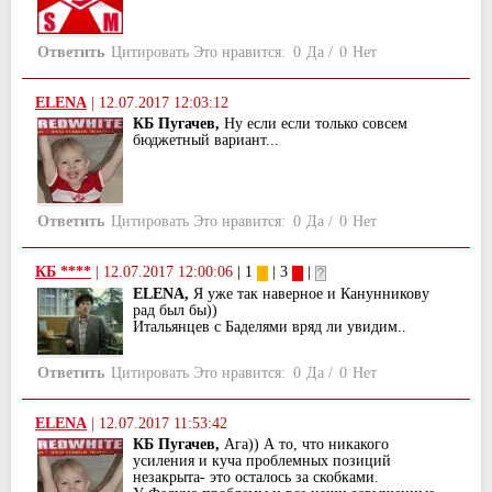
Ответить
Цитировать
Это нравится:
0
Да
/
0
Нет
ELENA
|
12.07.2017 12:03:12
КБ Пугачев,
Ну если если только совсем
бюджетный вариант...
Ответить
Цитировать
Это нравится:
0
Да
/
0
Нет
КБ ****
|
12.07.2017 12:00:06
| 1
| 3
|
ELENA,
Я уже так наверное и Канунникову
рад был бы))
Итальянцев с Баделями вряд ли увидим..
Ответить
Цитировать
Это нравится:
0
Да
/
0
Нет
ELENA
|
12.07.2017 11:53:42
КБ Пугачев,
Ага)) А то, что никакого
усиления и куча проблемных позиций
незакрыта- это осталось за скобками.