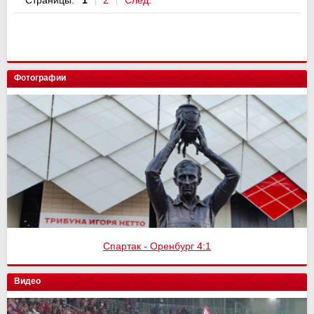
Страницы:
1
2
След.
Фотографии
Спартак - Оренбург 4:1
Видео