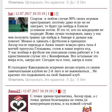
Ответить
Цитировать
Это нравится:
0
Да
/
0
Нет
Sai
|
12.07.2017 10:33:19
| 1
|
Спартак в любом случае 90% своих игроков
пристраивает, поэтому даже если он не
заиграет, то будет где нибудь в Енисее
условном потом. И это те, кто по кондициям не
подходят. Всяко лучше полировать лавку у нас
чем получить травму где нибудь в Амкаре и дальше как
повезет. Можно и завязать с футболом в принципе.
Анзор после перехода в Анжи пишет всякую ересь типа 4
матчей пропуска Глушакова, голов в наши ворота итд.
У нас вообще в футболе им описанная схема работает в 1-м
единственном случае это с Конифеевым. Все остальные это
вчера есть, завтра нет. Сегодня ты в топе, завтра в попе.
И господину Кавазашвили искренне желаю играть со своим
замечательным клубом во 2-й лиге и не выеживаться... Не
красиво это подкакивать на свой бывший клуб.
Ответить
Цитировать
Это нравится:
0
Да
/
0
Нет
Дима22
|
12.07.2017 10:19:19
| 3
|
С точки зрения прагматика, Анзор прав, а с
точки зрения болельщика не очень (и
конкуренция нужна, и на всякий случай