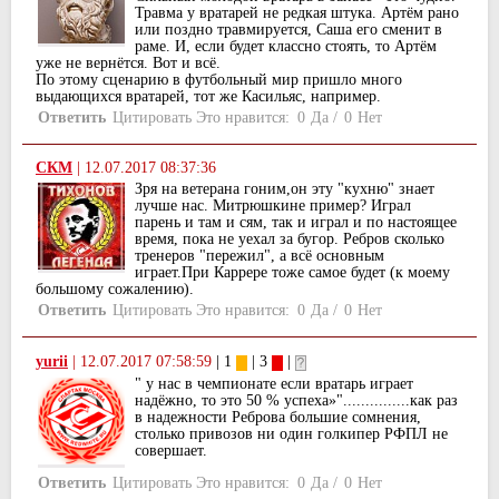
Травма у вратарей не редкая штука. Артём рано
или поздно травмируется, Саша его сменит в
раме. И, если будет классно стоять, то Артём
уже не вернётся. Вот и всё.
По этому сценарию в футбольный мир пришло много
выдающихся вратарей, тот же Касильяс, например.
Ответить
Цитировать
Это нравится:
0
Да
/
0
Нет
СКМ
|
12.07.2017 08:37:36
Зря на ветерана гоним,он эту "кухню" знает
лучше нас. Митрюшкине пример? Играл
парень и там и сям, так и играл и по настоящее
время, пока не уехал за бугор. Ребров сколько
тренеров "пережил", а всё основным
играет.При Каррере тоже самое будет (к моему
большому сожалению).
Ответить
Цитировать
Это нравится:
0
Да
/
0
Нет
yurii
|
12.07.2017 07:58:59
| 1
| 3
|
" у нас в чемпионате если вратарь играет
надёжно, то это 50 % успеха»"...............как раз
в надежности Реброва большие сомнения,
столько привозов ни один голкипер РФПЛ не
совершает.
Ответить
Цитировать
Это нравится:
0
Да
/
0
Нет