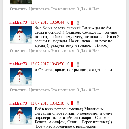
Ответить
Цитировать
Это нравится:
0
Да
/
0
Нет
makkar73
|
12.07.2017 10:50:44
| 6
|
был бы на голову сильней Тёмы - давно бы
стоял в основе!!! Селихов, Селихов...... он еще
ничего, по большому счету, не показал. Это всё
авансы и надежды. Но он, пока - ни разу не
Дасай))) раздули тему и гоняют..... (имхо)
Ответить
Цитировать
Это нравится:
0
Да
/
0
Нет
makkar73
|
12.07.2017 10:43:56
| 6
|
и Селихов, вроде, не трындит, а ждет шанса.
Ответить
Цитировать
Это нравится:
0
Да
/
0
Нет
makkar73
|
12.07.2017 10:42:18
| 6
|
Всё в кучу ветеран смешал) Миллионы
ситуаций опровергали, опровергают и будут
опровергать то, о чём он говорит. Селихов,
Беляев, Акинфей, Яшин... Барсу приплел)))
Всё у нас нормально с рамщиками.