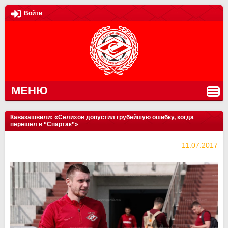
Войти
МЕНЮ
Кавазашвили: «Селихов допустил грубейшую ошибку, когда
перешёл в “Спартак”»
11.07.2017