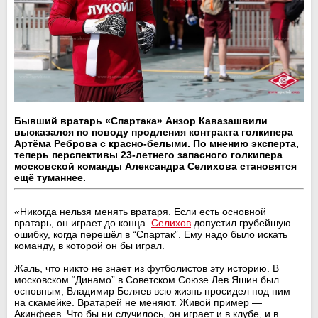
Бывший вратарь «Спартака» Анзор Кавазашвили
высказался по поводу продления контракта голкипера
Артёма Реброва с красно-белыми. По мнению эксперта,
теперь перспективы 23-летнего запасного голкипера
московской команды Александра Селихова становятся
ещё туманнее.
«Никогда нельзя менять вратаря. Если есть основной
вратарь, он играет до конца.
Селихов
допустил грубейшую
ошибку, когда перешёл в “Спартак”. Ему надо было искать
команду, в которой он бы играл.
Жаль, что никто не знает из футболистов эту историю. В
московском “Динамо” в Советском Союзе Лев Яшин был
основным, Владимир Беляев всю жизнь просидел под ним
на скамейке. Вратарей не меняют. Живой пример —
Акинфеев. Что бы ни случилось, он играет и в клубе, и в