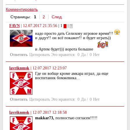
Комментировать
Страницы:
1
2
След.
FAVN
|
12.07.2017 21:35:56
| 1
|
надо просто дать Селихову игровое время!!!
и дадут!! он всё покажет!! и будет играть))
и Артем будет))) ворота большие
Ответить
Цитировать
Это нравится:
0
Да
/
0
Нет
lavriknmsk
|
12.07.2017 12:23:07
Где он вобще кроме амкара играл, да еще
воспитаник бомжевика...
Ответить
Цитировать
Это нравится:
0
Да
/
0
Нет
lavriknmsk
|
12.07.2017 12:18:58
makkar73,
полностью согласен!!!!!