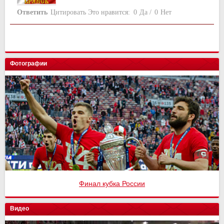
Ответить
Цитировать
Это нравится:
0
Да
/
0
Нет
Фотографии
Финал кубка России
Видео