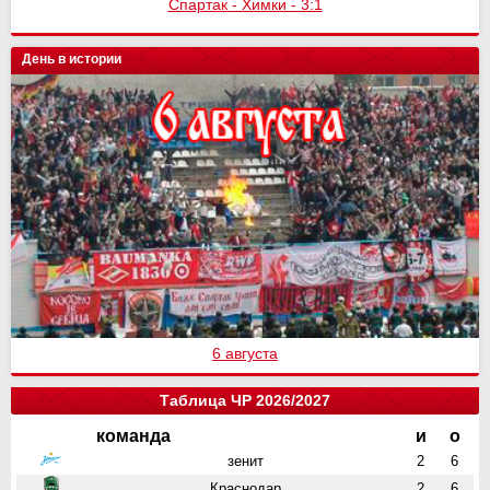
Спартак - Химки - 3:1
День в истории
6 августа
Таблица ЧР 2026/2027
команда
и
о
зенит
2
6
Краснодар
2
6