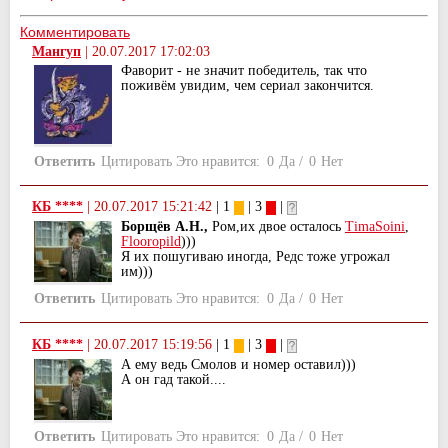
Комментировать
Мангуп
|
20.07.2017 17:02:03
Фаворит - не значит победитель, так что
поживём увидим, чем сериал закончится.
Ответить
Цитировать
Это нравится:
0
Да
/
0
Нет
КБ ****
|
20.07.2017 15:21:42
| 1
| 3
|
Борщёв А.Н.,
Ром,их двое осталось
TimaSoini
,
Flooropild
)))
Я их пошугиваю иногда, Редс тоже угрожал
им)))
Ответить
Цитировать
Это нравится:
0
Да
/
0
Нет
КБ ****
|
20.07.2017 15:19:56
| 1
| 3
|
А ему ведь Смолов и номер оставил)))
А он гад такой....
Ответить
Цитировать
Это нравится:
0
Да
/
0
Нет