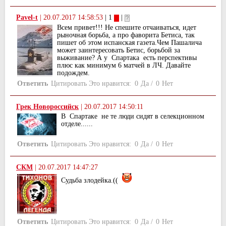
Pavel-t
|
20.07.2017 14:58:53
| 1
|
Всем привет!!! Не спешите отчаиваться, идет
рыночная борьба, а про фаворита Бетиса, так
пишет об этом испанская газета.Чем Пашалича
может заинтересовать Бетис, борьбой за
выживание? А у Спартака есть перспективы
плюс как минимум 6 матчей в ЛЧ. Давайте
подождем.
Ответить
Цитировать
Это нравится:
0
Да
/
0
Нет
Грек Новороссийск
|
20.07.2017 14:50:11
В Спартаке не те люди сидят в селекционном
отделе......
Ответить
Цитировать
Это нравится:
0
Да
/
0
Нет
СКМ
|
20.07.2017 14:47:27
Судьба злодейка.((
Ответить
Цитировать
Это нравится:
0
Да
/
0
Нет