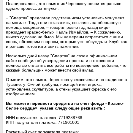
Планировалось, что памятник Черенкову появится раньше,
однако процесс затянулся.
– "Спартак" предлагал родственникам установить монумент
на могиле. Тогда они отказались, ссылаясь на обещанную
помощь меценатов, – говорил ровно год назад вице-
президент красно-белых Наиль Измайлов. – К сожалению,
ничего сделано не было. Мы намерены встретиться с ними
вновь, обговорим вопросы, которые уже обсуждали. Клуб, как
и раньше, готов изготовить памятник.
Несколько дней назад "Спартак" на своем официальном
сайте сообщил об утверждении проекта и о готовности
полностью оплатить все работы по возведению, добавив, что
каждый болельщик может внести свой вклад.
Отметим, что память Черенкова увековечена и на стадионе в
Тушине: у Южной трибуны, носящей имя игрока,
установлена скульптура, а стены украшает фреска с его
изображением.
Вы можете перевести средства на счет фонда «Красно-
белое сердце», указав следующие реквизиты:
ИНН получателя платежа: 7719288768
КПП получателя платежа: 771901001
Расчетный счет получателя платежа: