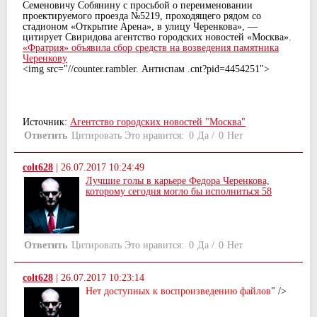
Семеновичу Собянину с просьбой о переименовании
проектируемого проезда №5219, проходящего рядом со
стадионом «Открытие Арена», в улицу Черенкова», —
цитирует Свиридова агентство городских новостей «Москва».
«Фратрия» объявила сбор средств на возведения памятника
Черенкову
<img src="//counter.rambler. Антиспам .cnt?pid=4454251">
Источник:
Агентство городских новостей "Москва"
Ответить
Цитировать
Это нравится:
0
Да
/
0
Нет
colt628
|
26.07.2017 10:24:49
Лучшие голы в карьере Федора Черенкова,
которому сегодня могло бы исполниться 58
Ответить
Цитировать
Это нравится:
0
Да
/
0
Нет
colt628
|
26.07.2017 10:23:14
Нет доступных к воспроизведению файлов
" />