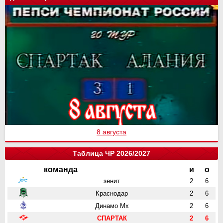
8 августа
Таблица ЧР 2026/2027
команда
и
о
зенит
2
6
Краснодар
2
6
Динамо Мх
2
6
СПАРТАК
2
6