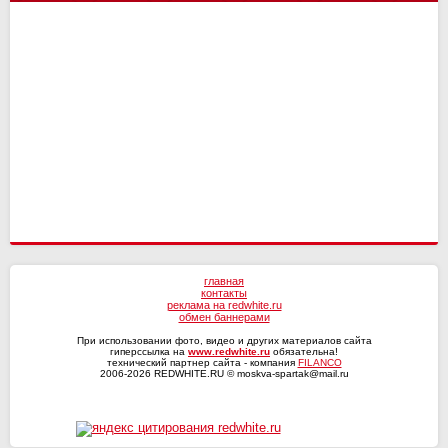
Сочи
4
4
СКА-Хабаровск
Динамо Мх
18
17
12
15
Волга
4
3
Оренбург
Факел
18
18
11
13
Текстильщик
4
2
Ротор
17
8
КАМАЗ
4
1
СКА-Хабаровск
4
0
главная
контакты
реклама на redwhite.ru
обмен баннерами
При использовании фото, видео и других материалов сайта
гиперссылка на
www.redwhite.ru
обязательна!
технический партнер сайта - компания
FILANCO
2006-2026 REDWHITE.RU © moskva-spartak@mail.ru