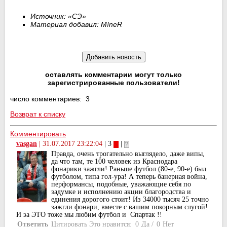
Источник: «СЭ»
Материал добавил:
M
!
neR
оставлять комментарии могут только
зарегистрированные пользователи!
число комментариев: 3
Возврат к списку
Комментировать
vasgan
|
31.07.2017 23:22:04
| 3
|
Правда, очень трогательно выглядело, даже випы,
да что там, те 100 человек из Краснодара
фонарики зажгли! Раньше футбол (80-е, 90-е) был
футболом, типа гол-ура! А теперь банерная война,
перформансы, подобные, уважающие себя по
задумке и исполнению акции благородства и
единения дорогого стоит! Из 34000 тысяч 25 точно
зажгли фонари, вместе с вашим покорным слугой!
И за ЭТО тоже мы любим футбол и Спартак !!
Ответить
Цитировать
Это нравится:
0
Да
/
0
Нет