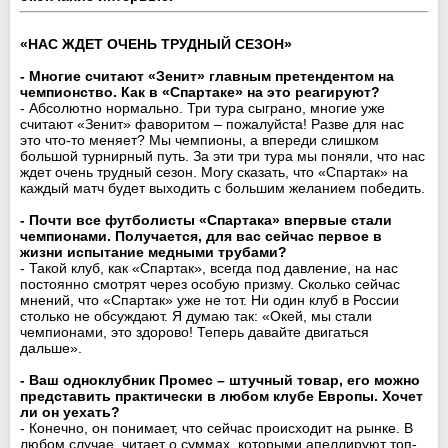
«НАС ЖДЕТ ОЧЕНЬ ТРУДНЫЙ СЕЗОН»
- Многие считают «Зенит» главным претендентом на
чемпионство. Как в «Спартаке» на это реагируют?
- Абсолютно нормально. Три тура сыграно, многие уже
считают «Зенит» фаворитом – пожалуйста! Разве для нас
это что-то меняет? Мы чемпионы, а впереди слишком
большой турнирный путь. За эти три тура мы поняли, что нас
ждет очень трудный сезон. Могу сказать, что «Спартак» на
каждый матч будет выходить с большим желанием победить.
- Почти все футболисты «Спартака» впервые стали
чемпионами. Получается, для вас сейчас первое в
жизни испытание медными трубами?
- Такой клуб, как «Спартак», всегда под давление, на нас
постоянно смотрят через особую призму. Сколько сейчас
мнений, что «Спартак» уже не тот. Ни один клуб в России
столько не обсуждают. Я думаю так: «Окей, мы стали
чемпионами, это здорово! Теперь давайте двигаться
дальше».
- Ваш одноклубник Промес – штучный товар, его можно
представить практически в любом клубе Европы. Хочет
ли он уехать?
- Конечно, он понимает, что сейчас происходит на рынке. В
любом случае, читает о суммах, которыми апеллируют топ-