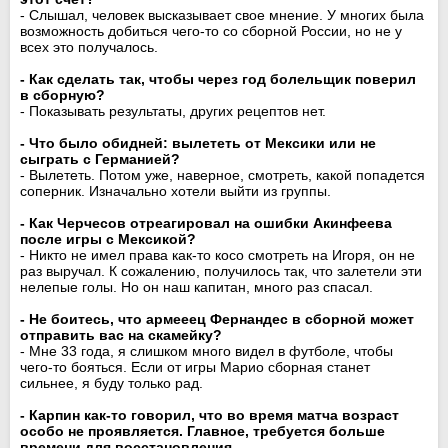
- Слышал, человек высказывает свое мнение. У многих была
возможность добиться чего-то со сборной России, но не у
всех это получалось.
- Как сделать так, чтобы через год болельщик поверил
в сборную?
- Показывать результаты, других рецептов нет.
- Что было обидней: вылететь от Мексики или не
сыграть с Германией?
- Вылететь. Потом уже, наверное, смотреть, какой попадется
соперник. Изначально хотели выйти из группы.
- Как Черчесов отреагировал на ошибки Акинфеева
после игры с Мексикой?
- Никто не имел права как-то косо смотреть на Игоря, он не
раз выручал. К сожалению, получилось так, что залетели эти
нелепые голы. Но он наш капитан, много раз спасал.
- Не боитесь, что армееец Фернандес в сборной может
отправить вас на скамейку?
- Мне 33 года, я слишком много видел в футболе, чтобы
чего-то бояться. Если от игры Марио сборная станет
сильнее, я буду только рад.
- Карпин как-то говорил, что во время матча возраст
особо не проявляется. Главное, требуется больше
времени для восстановления...