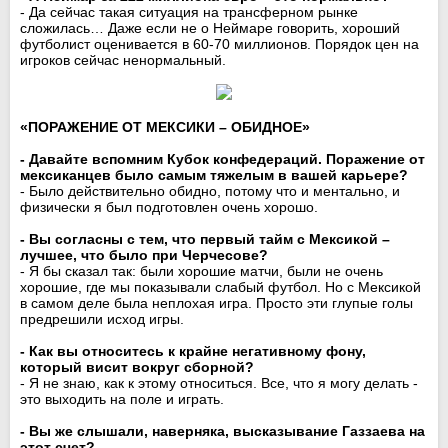
- Да сейчас такая ситуация на трансферном рынке
сложилась… Даже если не о Неймаре говорить, хороший
футболист оценивается в 60-70 миллионов. Порядок цен на
игроков сейчас ненормальный.
«ПОРАЖЕНИЕ ОТ МЕКСИКИ – ОБИДНОЕ»
- Давайте вспомним Кубок конфедераций. Поражение от
мексиканцев было самым тяжелым в вашей карьере?
- Было действительно обидно, потому что и ментально, и
физически я был подготовлен очень хорошо.
- Вы согласны с тем, что первый тайм с Мексикой –
лучшее, что было при Черчесове?
- Я бы сказал так: были хорошие матчи, были не очень
хорошие, где мы показывали слабый футбол. Но с Мексикой
в самом деле была неплохая игра. Просто эти глупые голы
предрешили исход игры.
- Как вы относитесь к крайне негативному фону,
который висит вокруг сборной?
- Я не знаю, как к этому относиться. Все, что я могу делать -
это выходить на поле и играть.
- Вы же слышали, наверняка, высказывание Газзаева на
этот счет?