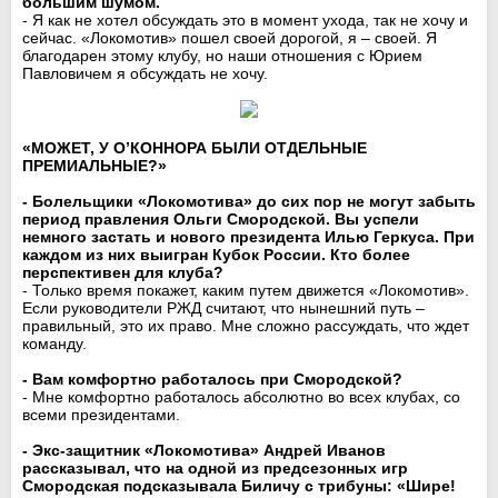
большим шумом.
- Я как не хотел обсуждать это в момент ухода, так не хочу и
сейчас. «Локомотив» пошел своей дорогой, я – своей. Я
благодарен этому клубу, но наши отношения с Юрием
Павловичем я обсуждать не хочу.
«МОЖЕТ, У О’КОННОРА БЫЛИ ОТДЕЛЬНЫЕ
ПРЕМИАЛЬНЫЕ?»
- Болельщики «Локомотива» до сих пор не могут забыть
период правления Ольги Смородской. Вы успели
немного застать и нового президента Илью Геркуса. При
каждом из них выигран Кубок России. Кто более
перспективен для клуба?
- Только время покажет, каким путем движется «Локомотив».
Если руководители РЖД считают, что нынешний путь –
правильный, это их право. Мне сложно рассуждать, что ждет
команду.
- Вам комфортно работалось при Смородской?
- Мне комфортно работалось абсолютно во всех клубах, со
всеми президентами.
- Экс-защитник «Локомотива» Андрей Иванов
рассказывал, что на одной из предсезонных игр
Смородская подсказывала Биличу с трибуны: «Шире!