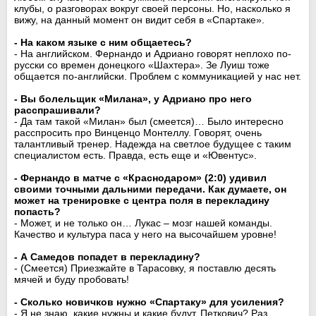
клубы, о разговорах вокруг своей персоны. Но, насколько я
вижу, на данный момент он видит себя в «Спартаке».
- На каком языке с ним общаетесь?
- На английском. Фернандо и Адриано говорят неплохо по-
русски со времен донецкого «Шахтера». Зе Луиш тоже
общается по-английски. Проблем с коммуникацией у нас нет.
- Вы болельщик «Милана», у Адриано про него
расспрашивали?
- Да там такой «Милан» был (смеется)… Было интересно
расспросить про Винценцо Монтеллу. Говорят, очень
талантливый тренер. Надежда на светлое будущее с таким
специалистом есть. Правда, есть еще и «Ювентус».
- Фернандо в матче с «Краснодаром» (2:0) удивил
своими точными дальними передачи. Как думаете, он
может на тренировке с центра поля в перекладину
попасть?
- Может, и не только он… Лукас – мозг нашей команды.
Качество и культура паса у него на высочайшем уровне!
- А Самедов попадет в перекладину?
- (Смеется) Приезжайте в Тарасовку, я поставлю десять
мячей и буду пробовать!
- Сколько новичков нужно «Спартаку» для усиления?
- Я не знаю, какие нужны и какие будут. Петкович? Раз