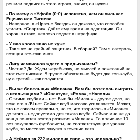
решили подписать этого игрока, значит, он нужен.
- По матчу с «Уфой» (0:0) непонятно, чем он сильнее
Ещенко или Тигиева.
- Наверное, в «Црвене Звезде» он доказал, что способен
усилить «Спартак». Дайте ему время на адаптацию. Он
хорош в атаке, неплохо подает в штрафную…
- У вас кросс явно не хуже.
- Так я же не крайний защитник. В сборной? Там я латераль,
позиция все-таки иная.
- Лигу чемпионов ждете с придыханием?
- Честно? Да. Ждем жеребьевку, но мыслей и пожеланий на
этот счет никаких. В группе обязательно будет два топ-клуба,
ну а третий – как получится.
- Вы же болельщик «Милана». Вам бы хотелось сыграть
с итальянцами? «Ювентус», «Рома», «Наполи»…
- С этими клубами – нет. Был бы «Милан» - другое дело, но
пока его в ЛЧ нет. Сейчас клуб массово усиливается. Может,
это не совсем правильно, но то, что творилось в «Милане»
до этого – недопустимо для такого клуба. Сейчас мне не до
конца понятен вектор развития «Милана». То в течение 10
лет покупались футболисты, не соответствующие уровню
клуба, то массовая закупка в течение лета.
- А Неймар за 222 миллиона евро – это нормально?