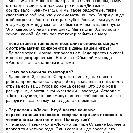
- Как сейчас помню, в день игры, она была вечером, внизу в
отеле мы всей командой смотрели, как «Динамо»
обыгрывало «Зенит» (4:2). И мы такие радостные, такие
счастливые забыли, что у самих матч на носу. За три дня до
этой встречи «Ростов» выиграл Кубок России – мы думали,
что уж эту команду мы точно обыграем, все в наших руках.
Этот сыграло с нами злую шутку. Мы вышли, 0:2 попали и
уехали домой. До сих пор тот вечер забыть не могу.
- Если станете тренером, позволите своим командам
смотреть матчи конкурентов в день вашей игры?
- Да посмотреть можно, вопросов нет. Надо просто на своей
игре концентрироваться. Вот и все. Обыграй мы тогда
«Ростов», точно стали бы вторыми.
- Чему вас научила та история?
- Да вот зимой, когда в «Спартак» пришел, стало ясно:
ребята проделали большую работу, красавцы, и пять очков
отрыва есть за 13 туров до конца сезона. Это 39 очков в
розыгрыше, а матчи с конкурентами – впереди. История с
«Локо» научила, что сиюминутная расслабленность может
разрушить все, к чему ты так долго стремился.
- Вернемся к «Локо». Клуб всегда нанимал
перспективных тренеров, покупал хороших игроков, а
чемпионства все нет и нет. Почему так?
- Не знаю. Я вернулся в «Локомотив» при Славене Биличе и
провел там четыре года. Один сезон мы до последнего