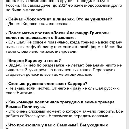
боролись за чемпионство, в другой – победили в Кубке
России. На самом деле, до 2014-го железнодорожники долго
не были в медалях.
- Сейчас «Локомотив» в лидерах. Это не удивляет?
- Да нет. Хорошее начало сезона.
- После матча против «Локо» Александр Григорян
нелестно высказался о Базелюке.
- Слышал. Не совсем правильно, когда тренер на всю страну
высказывает футболисту претензии в такой форме. Меня бы
такие слова явно не замотивировали.
- Видели Карреру в гневе?
- Видел. Ничего по раздевалке не летает, бананами никто не
кидается. Звучит речь на повышенных тонах. Переводчик
старается доносить все так же эмоционально.
- Сколько русских слов знает Каррера?
- Не знаю, если честно. От него ни разу не слышал русских
слов. Никаких.
- Как команда восприняла трагедию в семье тренера
Романа Пилипчука.
- Это очень сложный момент, о котором тяжело говорить. Все
ребята соболезнуют... Невозможно передать словами...
- Что произошло у вас с Семиным? Вы уходили с