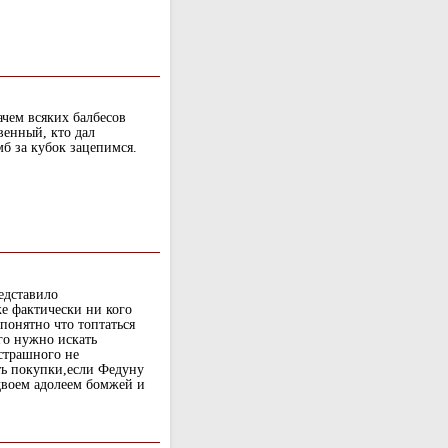
ачем всяких балбесов
венный, кто дал
 мб за кубок зацепимся.
едставило
е фактически ни кого
 понятно что топтаться
ого нужно искать
страшного не
ть покупки,если Федуну
 двоем адолеем бомжей и