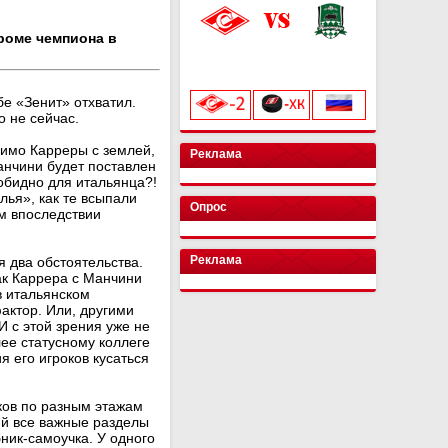
роме чемпиона в
«Лукойл Арена»
начало матча в 20:00
бе «Зенит» отхватил.
о не сейчас.
симо Карреры с землей,
Реклама
анчини будет поставлен
обидно для итальянца?!
ья», как те всыпали
Опрос
м впоследствии
Реклама
я два обстоятельства.
ак Каррера с Манчини
в итальянском
актор. Или, другими
И с этой зрения уже не
лее статусному коллеге
я его игроков кусаться
ков по разным этажам
й все важные разделы
бник-самоучка. У одного