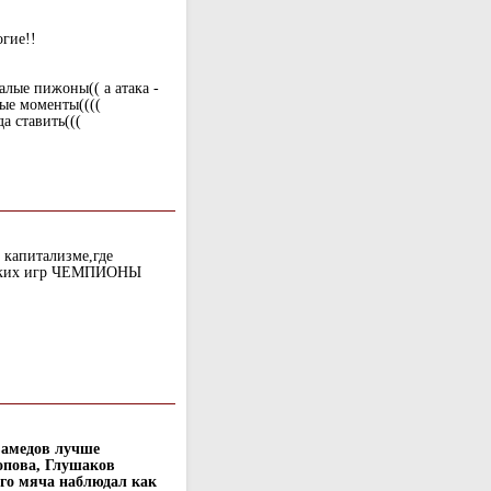
гие!!
талые пижоны(( а атака -
ные моменты((((
да ставить(((
 капитализме,где
таких игр ЧЕМПИОНЫ
Самедов лучше
опова, Глушаков
ого мяча наблюдал как