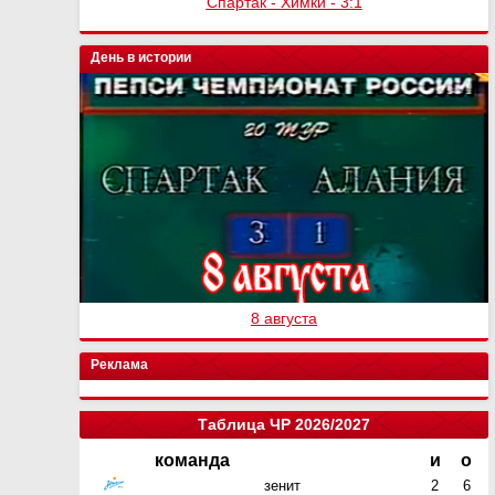
Спартак - Химки - 3:1
День в истории
8 августа
Реклама
Таблица ЧР 2026/2027
команда
и
о
зенит
2
6