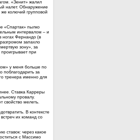
агом. «Зенит» жалил
ый налет. Обнаружение
» же колючий групповой
ше «Спартак» пылко
дельным интервалом – и
в ногах Фернандо (в
 разгромом запахло
«мертвую зону», за
 проигрывает при
ком» у меня больше по
о поблагодарить за
го тренера именно для
пнее. Ставка Карреры
альному провалу.
т свойство мелеть.
дотвратить. В контексте
 встреч их команд со
ю ставок: через какое
роститься с Массимо