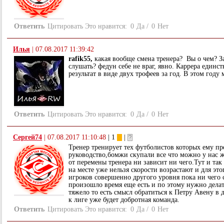
Ответить
Цитировать
Это нравится:
0
Да
/
0
Нет
Илья
|
07.08.2017 11:39:42
rafik55,
какая вообще смена тренера? Вы о чем? З
слушать? федун себе не враг, явно. Каррера единст
результат в виде двух трофеев за год. В этом году
Ответить
Цитировать
Это нравится:
0
Да
/
0
Нет
Сергей74
|
07.08.2017 11:10:48
| 1
|
Тренер тренирует тех футболистов которых ему пр
руководство,бомжи скупали все что можно у нас ж
от перемены тренера ни зависит ни чего.Тут и так
на месте уже нельзя скорости возрастают и для эт
игроков совершенно другого уровня пока ни чего 
произошло время еще есть и по этому нужно дела
тяжело то есть смысл обратиться к Петру Авену в
к лиге уже будет добротная команда.
Ответить
Цитировать
Это нравится:
0
Да
/
0
Нет