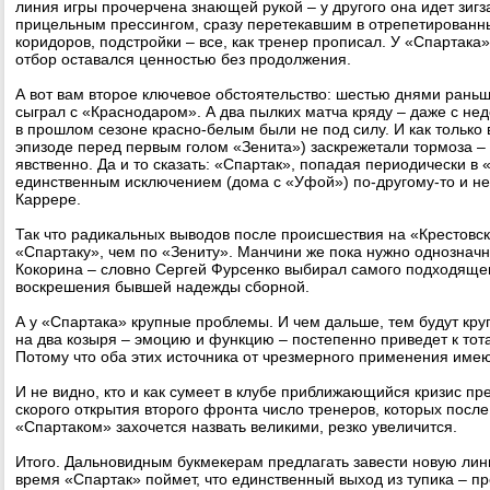
линия игры прочерчена знающей рукой – у другого она идет зигз
прицельным прессингом, сразу перетекавшим в отрепетированн
коридоров, подстройки – все, как тренер прописал. У «Спартака
отбор оставался ценностью без продолжения.
А вот вам второе ключевое обстоятельство: шестью днями рань
сыграл с «Краснодаром». А два пылких матча кряду – даже с не
в прошлом сезоне красно-белым были не под силу. И как только 
эпизоде перед первым голом «Зенита») заскрежетали тормоза –
явственно. Да и то сказать: «Спартак», попадая периодически в 
единственным исключением (дома с «Уфой») по-другому-то и не
Каррере.
Так что радикальных выводов после происшествия на «Крестовс
«Спартаку», чем по «Зениту». Манчини же пока нужно однозначн
Кокорина – словно Сергей Фурсенко выбирал самого подходяще
воскрешения бывшей надежды сборной.
А у «Спартака» крупные проблемы. И чем дальше, тем будут кру
на два козыря – эмоцию и функцию – постепенно приведет к тот
Потому что оба этих источника от чрезмерного применения имею
И не видно, кто и как сумеет в клубе приближающийся кризис пре
скорого открытия второго фронта число тренеров, которых после
«Спартаком» захочется назвать великими, резко увеличится.
Итого. Дальновидным букмекерам предлагать завести новую лини
время «Спартак» поймет, что единственный выход из тупика – п