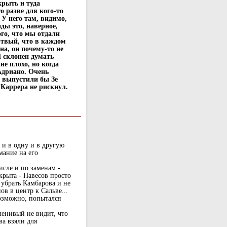
крыть и туда
о разве для кого-то
 У него там, видимо,
ды это, наверное,
ого, что мы отдали
ртвый, что в каждом
на, он почему-то не
Я склонен думать
е плохо, но когда
Адриано. Очень
а выпустили бы Зе
Каррера не рискнул.
 и в одну и в другую
мание на его
исле и по заменам -
ткрыта - Навесов просто
 убрать Камбарова и не
в в центр к Сальве...
возможно, попытался
 ленивый не видит, что
ва взяли для