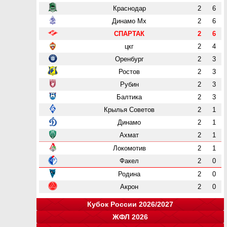
Краснодар
2
6
Динамо Мх
2
6
СПАРТАК
2
6
цкг
2
4
Оренбург
2
3
Ростов
2
3
Рубин
2
3
Балтика
2
3
Крылья Советов
2
1
Динамо
2
1
Ахмат
2
1
Локомотив
2
1
Факел
2
0
Родина
2
0
Акрон
2
0
Кубок России 2026/2027
ЖФЛ 2026
Группа "A"
Группа "B"
Группа "C"
Группа "D"
и
и
и
и
о
о
о
о