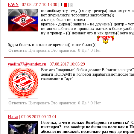
FAVN
|
07.08.2017 10:13:30
| 1
|
по-любому эту тему (смену тренера) поднимут мно
вот журналисты торопятся застолбить)))
а к игре были не готовы --
вратарь - дырка(( защита - не доучена(( центр - ус
не могла забить и в прошлых матчах в более удоб
ну и тренер - ((( незнает что и как делать(( кого ку
будем болеть и в плохие времена)) такое было(((
Ответить
Цитировать
Это нравится:
0
Да
/
0
Нет
yaefim77@yandex.ru
|
07.08.2017 10:05:29
Вот что "шаровые" бабки делают.В "загнивающем"
деньги НОГАМИ и головой зарабатывают,после 
сваливают в "аут".
Ответить
Цитировать
Это нравится:
0
Да
/
0
Нет
Илья
|
07.08.2017 09:13:01
Гогочка, а чего только Комбарова то менять? 
выглядел? его вообще не было на поле как и П
абсолютно никакой, несколько раз еще до перв