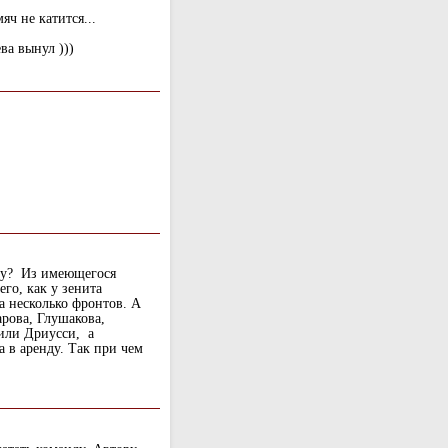
яч не катится...
ва вынул )))
еру? Из имеющегося
го, как у зенита
а несколько фронтов. А
рова, Глушакова,
 или Дриусси, а
 в аренду. Так при чем