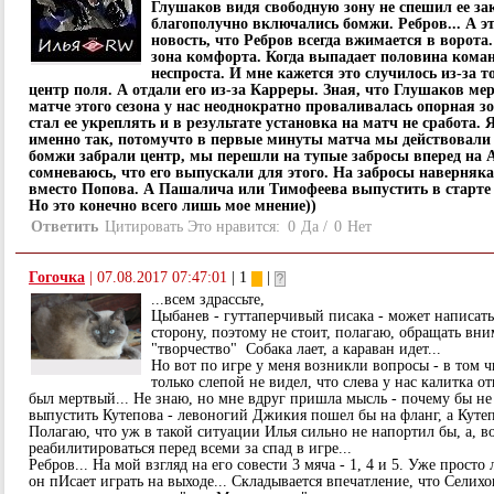
Глушаков видя свободную зону не спешил ее за
благополучно включались бомжи. Ребров... А эт
новость, что Ребров всегда вжимается в ворота.
зона комфорта. Когда выпадает половина коман
неспроста. И мне кажется это случилось из-за т
центр поля. А отдали его из-за Карреры. Зная, что Глушаков ме
матче этого сезона у нас неоднократно проваливалась опорная зо
стал ее укреплять и в результате установка на матч не сработа. 
именно так, потомучто в первые минуты матча мы действовали н
бомжи забрали центр, мы перешли на тупые забросы вперед на 
сомневаюсь, что его выпускали для этого. На забросы наверняк
вместо Попова. А Пашалича или Тимофеева выпустить в старте 
Но это конечно всего лишь мое мнение))
Ответить
Цитировать
Это нравится:
0
Да
/
0
Нет
Гогочка
|
07.08.2017 07:47:01
| 1
|
...всем здрассьте,
Цыбанев - гуттаперчивый писака - может написать
сторону, поэтому не стоит, полагаю, обращать вни
"творчество" Собака лает, а караван идет...
Но вот по игре у меня возникли вопросы - в том ч
только слепой не видел, что слева у нас калитка о
был мертвый... Не знаю, но мне вдруг пришла мысль - почему бы не
выпустить Кутепова - левоногий Джикия пошел бы на фланг, а Кутепо
Полагаю, что уж в такой ситуации Илья сильно не напортил бы, а, 
реабилитироваться перед всеми за спад в игре...
Ребров... На мой взгляд на его совести 3 мяча - 1, 4 и 5. Уже просто
он пИсает играть на выходе... Складывается впечатление, что Селихо