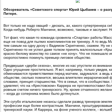
Обозреватель «Советского спорта» Юрий Цыбанев – о разг
Питере.
Вот только не надо оваций – дескать, ах, какого супертренера се
Когда-нибудь Роберто Манчини, возможно, таковые и заслужит. Н
Тот факт, что какая-то команда сровняла «Спартак» работы Мас
еще не повод для пылких комплиментов ее тренеру. А то ведь М
тем самым на одну доску с Вадимом Скрипченко, скажем. Ну не 
Скрипченко-то не успел даже толком принять малохольные «Крыл
красно-белому воинству по самое «не хочу». Что не помешало и
скоропостижно покинуть премьер-лиговое общество.
Предвкушая «дерби сезона», многие из нас упустили из внимани
Одно упущение простительно. Я вот, например, только увидев, к
обмениваются приветствиями перед матчем, задумался: а ведь 
обществе, сколько помнится, весьма влиятелен иерархический ф
словами, принцип старшинства. Что в семье, что в сообществах. 
удивляет, что на «Крестовском» Каррера не противопоставил бо
ровным счетом ничего тренерского. Ну, кроме отчаянного желани
– когда до соперника можно было дотянуться.
Эти сугубо итальянские нюансы сделали развод тренеров-земля
профессии еще более контрастным. Манчини, проштудировавши
тренерской науки. И Каррера, на фоне ученого коллеги, - волше