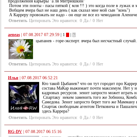
продолжения карьеры "а ля Митрюшкин"
Потом эти понты - пасы пяткой ( мля !!! ) это когда поле в лужах и м
Вобщем вчера был не наш день ( как сказал мне мой сын "конь")
А Карреру провожать не надо - он еще не все из чемоданов Алениче
Ответить
Цитировать
Это нравится:
0
Да
/
0
Нет
aeneas
|
07.08.2017 07:29:59
| 1
|
цыпанев - горе-эксперт. вчера был несчастный случай.
Ответить
Цитировать
Это нравится:
0
Да
/
0
Нет
Илья
|
07.08.2017 06:52:21
Кто такой Цыбанев? что он тут городит про Карр
состава МаКар выжимает почти максимум. Нет у не
кадровых ресурсов. зенит запросто может играть н
Спартаку некем заменить того же Зобнина, Комба
Самедова. Зенит запросто берет того же Мамману
Спартак свободным агентом Петковича и Пашалича
здесь Каррера?
Ответить
Цитировать
Это нравится:
0
Да
/
0
Нет
RG-DV
|
07.08.2017 06:15:16