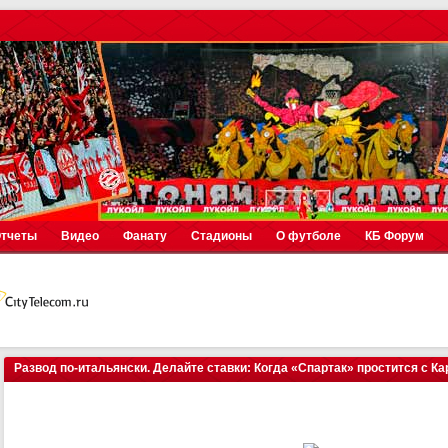
тчеты
Видео
Фанату
Стадионы
О футболе
КБ Форум
Развод по-итальянски. Делайте ставки: Когда «Спартак» простится с К