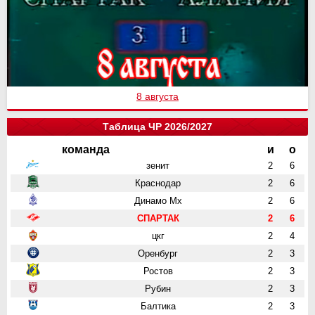
8 августа
Таблица ЧР 2026/2027
команда
и
о
зенит
2
6
Краснодар
2
6
Динамо Мх
2
6
СПАРТАК
2
6
цкг
2
4
Оренбург
2
3
Ростов
2
3
Рубин
2
3
Балтика
2
3