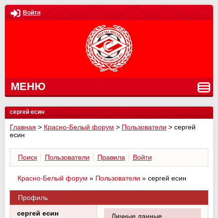
Войти
МЕНЮ
сергей есин
Главная
>
Красно-Белый форум
>
Пользователи
>
сергей
есин
Поиск
Пользователи
Правила
Войти
Красно-Белый форум
»
Пользователи
»
сергей есин
Профиль
сергей есин
Личные данные