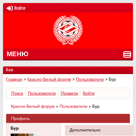
Войти
МЕНЮ
Бур
Главная
>
Красно-Белый форум
>
Пользователи
>
Бур
Поиск
Пользователи
Правила
Войти
Красно-Белый форум
»
Пользователи
»
Бур
Профиль
Бур
Дополнительно