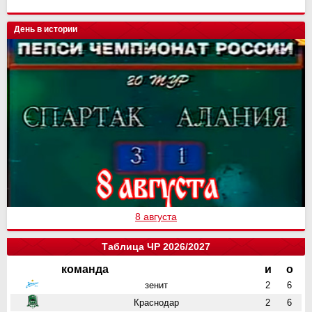
День в истории
8 августа
Таблица ЧР 2026/2027
команда
и
о
зенит
2
6
Краснодар
2
6