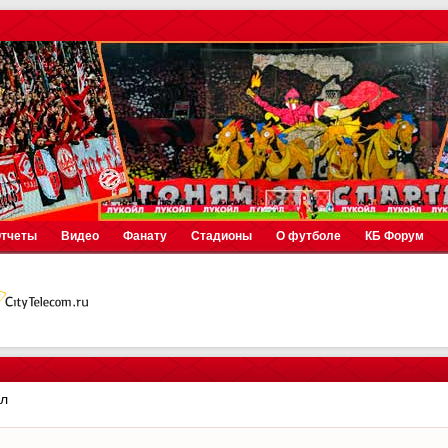
тчеты
Видео
Фанату
Стадионы
О футболе
КБ Форум
ал