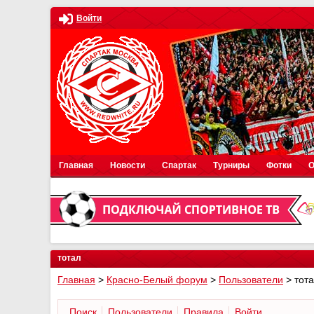
Войти
Главная
Новости
Спартак
Турниры
Фотки
О
тотал
Главная
>
Красно-Белый форум
>
Пользователи
>
тот
Поиск
Пользователи
Правила
Войти