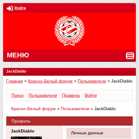
Войти
МЕНЮ
JackDiablo
Главная
>
Красно-Белый форум
>
Пользователи
>
JackDiablo
Поиск
Пользователи
Правила
Войти
Красно-Белый форум
»
Пользователи
»
JackDiablo
Профиль
JackDiablo
Личные данные