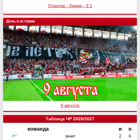
Спартак - Химки - 3:1
День в истории
9 августа
Таблица ЧР 2026/2027
команда
и
о
зенит
2
6