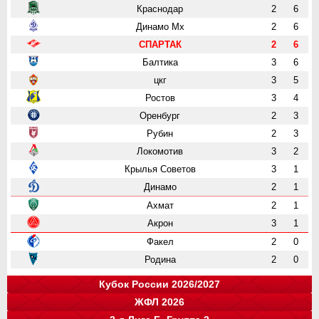
Краснодар
2
6
Динамо Мх
2
6
СПАРТАК
2
6
Балтика
3
6
цкг
3
5
Ростов
3
4
Оренбург
2
3
Рубин
2
3
Локомотив
3
2
Крылья Советов
3
1
Динамо
2
1
Ахмат
2
1
Акрон
3
1
Факел
2
0
Родина
2
0
Кубок России 2026/2027
ЖФЛ 2026
Группа "A"
Группа "B"
Группа "C"
Группа "D"
и
и
и
и
о
о
о
о