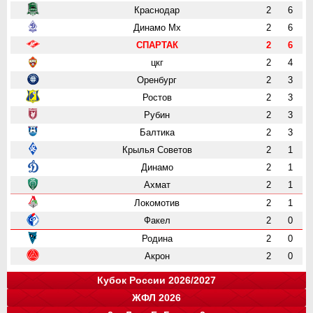
Краснодар
2
6
Динамо Мх
2
6
СПАРТАК
2
6
цкг
2
4
Оренбург
2
3
Ростов
2
3
Рубин
2
3
Балтика
2
3
Крылья Советов
2
1
Динамо
2
1
Ахмат
2
1
Локомотив
2
1
Факел
2
0
Родина
2
0
Акрон
2
0
Кубок России 2026/2027
ЖФЛ 2026
Группа "A"
Группа "B"
Группа "C"
Группа "D"
и
и
и
и
о
о
о
о