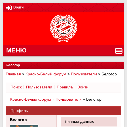
Войти
МЕНЮ
Белогор
Главная
>
Красно-Белый форум
>
Пользователи
>
Белогор
Поиск
Пользователи
Правила
Войти
Красно-Белый форум
»
Пользователи
»
Белогор
Профиль
Белогор
Личные данные