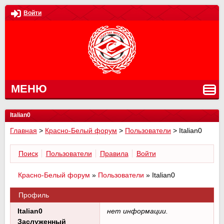
Войти
МЕНЮ
Italian0
Главная
>
Красно-Белый форум
>
Пользователи
>
Italian0
Поиск
Пользователи
Правила
Войти
Красно-Белый форум
»
Пользователи
»
Italian0
Профиль
Italian0
нет информации.
Заслуженный