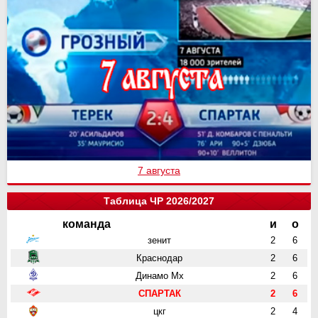
7 августа
Таблица ЧР 2026/2027
команда
и
о
зенит
2
6
Краснодар
2
6
Динамо Мх
2
6
СПАРТАК
2
6
цкг
2
4