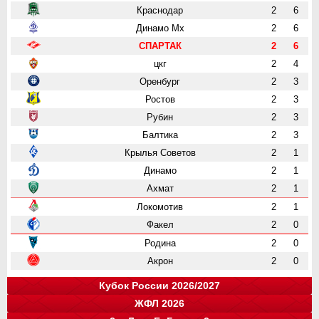
Краснодар
2
6
Динамо Мх
2
6
СПАРТАК
2
6
цкг
2
4
Оренбург
2
3
Ростов
2
3
Рубин
2
3
Балтика
2
3
Крылья Советов
2
1
Динамо
2
1
Ахмат
2
1
Локомотив
2
1
Факел
2
0
Родина
2
0
Акрон
2
0
Кубок России 2026/2027
ЖФЛ 2026
Группа "A"
Группа "B"
Группа "C"
Группа "D"
и
и
и
и
о
о
о
о