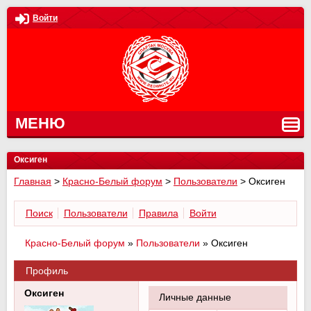
Войти
МЕНЮ
Оксиген
Главная
>
Красно-Белый форум
>
Пользователи
>
Оксиген
Поиск
Пользователи
Правила
Войти
Красно-Белый форум
»
Пользователи
»
Оксиген
Профиль
Оксиген
Личные данные