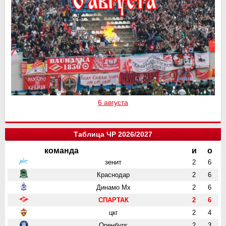
6 августа
Таблица ЧР 2026/2027
команда
и
о
зенит
2
6
Краснодар
2
6
Динамо Мх
2
6
СПАРТАК
2
6
цкг
2
4
Оренбург
2
3