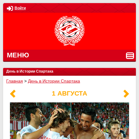
Войти
МЕНЮ
День в Истории Спартака
Главная
>
День в Истории Спартака
1 АВГУСТА