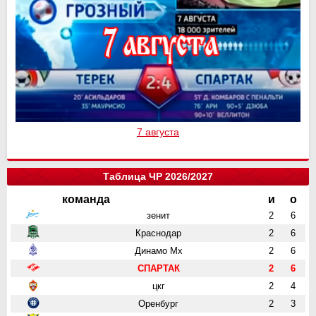
7 августа
Таблица ЧР 2026/2027
команда
и
о
зенит
2
6
Краснодар
2
6
Динамо Мх
2
6
СПАРТАК
2
6
цкг
2
4
Оренбург
2
3