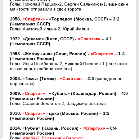
Голы: Николай Паршин-2, Сергей Сальников-1, еще один
мяч гости отправили в свои ворота.
1958.
«Спартак»
- «Торпедо» (Москва, СССР) – 3:2
(Чемпионат СССР)
Голы: Анатолий Ильин-2, Юрий Фалин.
1972. «Динамо» (Киев, СССР) -
«Спартак»
– 4:1
(Чемпионат СССР)
1998. «Жемчужина» (Сочи, Россия) -
«Спартак»
– 1:4
(Чемпионат России)
Голы: Ильи Цымбаларь-2, Николай Писарев-1 (еще один
в свои ворота забили хозяева).
2008. «Томь» (Томск) -
«Спартак»
– 2:3
(молодежное
первенство)
2009.
«Спартак»
- «Кубань» (Краснодар, Россия) – 4:0
(Чемпионат России)
Голы: Соареш Веллитон-2, Владимир Быстров.
2010.
«Спартак»
- цска (Москва, Россия) – 1:2
(Чемпионат России)
2014. «Рубин» (Казань, Россия) -
«Спартак»
– 0:4
(Чемпионат России)
Голы:
дзюба-2, Глушаков и Барриос.