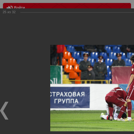
Войти
25
из
32
МЕНЮ
Рубин - Спартак
Главная
>
Фотографии с матчей Спартака, Сборной
Росиии
>
Фотографии с выездных игр Спартака
>
Сезон
2011
>
Рубин - Спартак
Уважаемые посетители нашего сайта!
Если у Вас есть фото с выездных игр Спартака,
высылайте нам на почту, мы обязательно разместим их
в этом разделе.
Рубин - Спартак
16.10.2011