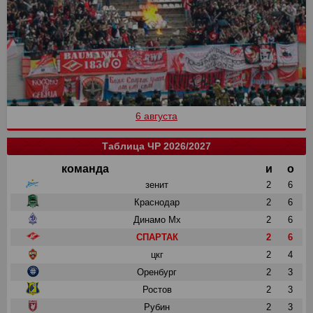
6 августа
Таблица ЧР 2026/2027
команда
и
о
зенит
2
6
Краснодар
2
6
Динамо Мх
2
6
СПАРТАК
2
6
цкг
2
4
Оренбург
2
3
Ростов
2
3
Рубин
2
3