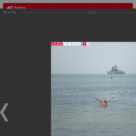
Войти
16
из
56
МЕНЮ
Выезд во Владивосток
Главная
>
Фотографии с матчей Спартака, Сборной
Росиии
>
Фотографии с выездных игр Спартака
>
Сезон
2007
>
Выезд во Владивосток
Уважаемые посетители нашего сайта!
Если у Вас есть фото с выездных игр Спартака,
высылайте нам на почту, мы обязательно разместим их
в этом разделе.
Выезд во Владивосток
28.07.2007