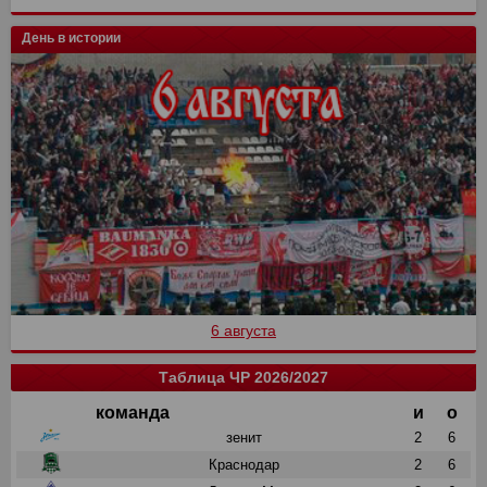
День в истории
6 августа
Таблица ЧР 2026/2027
команда
и
о
зенит
2
6
Краснодар
2
6