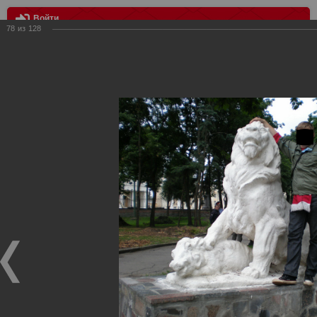
Войти
78
из
128
МЕНЮ
Выезд в Брянск
Главная
>
Фотографии с матчей Спартака, Сборной
Росиии
>
Фотографии с выездных игр Спартака
>
Сезон
2008
>
Выезд в Брянск
Уважаемые посетители нашего сайта!
Если у Вас есть фото с выездных игр Спартака,
высылайте нам на почту, мы обязательно разместим их
в этом разделе.
Выезд в Брянск
07.08.2008