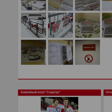
Хоккейный клуб "Спартак"
Отч