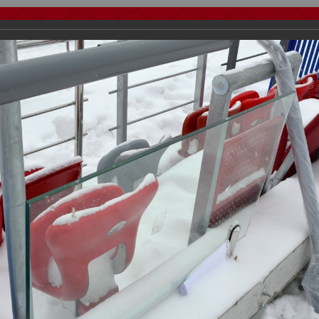
тчеты
Видео
Фанату
Стадионы
О футболе
КБ Форум
осиии
>
Награждения
>
Сезон 2013
>
Стадион "Спартак" - 19.03.201