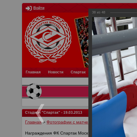
Войти
38
из
48
Главная
Новости
Спартак
Турниры
Фотки
О
Стадион "Спартак" - 19.03.2013
Главная
>
Фотографии с матчей Спартака, Сборной Р
Награждения ФК Спартак Москва