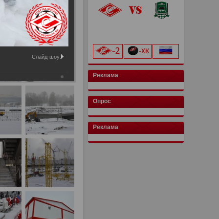
«Лукойл Арена»
начало матча в 20:00
Слайд-шоу:
Реклама
Опрос
Реклама