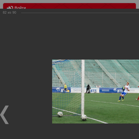
Войти
82
из
90
МЕНЮ
Динамо vs Спартак
Главная
>
Фотографии с матчей Спартака, Сборной
Росиии
>
Дубль
>
2011
>
Динамо vs Спартак
Уважаемые посетители нашего сайта!
Если у Вас есть фото с матчей дублирующего состава
Спартака, высылайте нам на почту, мы обязательно
разместим их в этом разделе.
Динамо vs Спартак
04.11.2011