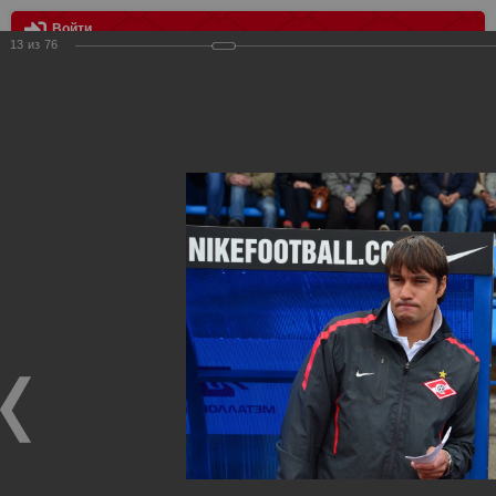
Войти
13
из
76
МЕНЮ
Зенит vs Спартак
Главная
>
Фотографии с матчей Спартака, Сборной
Росиии
>
Дубль
>
2012/2013
>
Зенит vs Спартак
Уважаемые посетители нашего сайта!
Если у Вас есть фото с матчей дублирующего состава
Спартака, высылайте нам на почту, мы обязательно
разместим их в этом разделе.
Зенит vs Спартак
10.08.2012