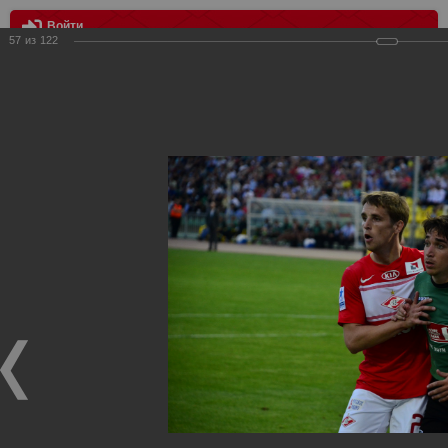
Войти
57
из
122
МЕНЮ
Краснодар - Спартак
Главная
>
Фотографии с матчей Спартака, Сборной
Росиии
>
ФК Спартак
>
Сезон 2012/2013
>
Краснодар -
Спартак
Уважаемые посетители нашего сайта!
Если у Вас есть фото с матчей
Спартака
, высылайте нам
на
почту
мы обязательно разместим их в этом разделе.
Краснодар - Спартак
18.05.2013