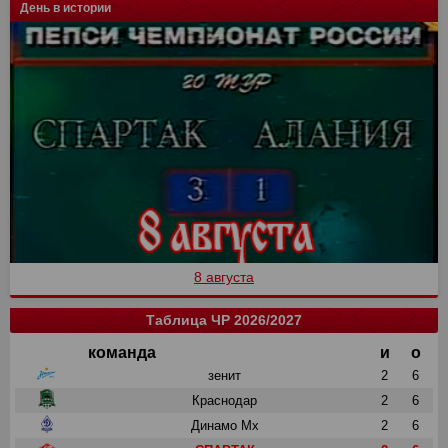
День в истории
8 августа
Таблица ЧР 2026/2027
команда
и
о
зенит
2
6
Краснодар
2
6
Динамо Мх
2
6