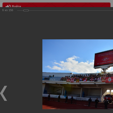
Войти
6
из
156
МЕНЮ
Спартак - Терек 0:0
Главная
>
Фотографии с матчей Спартака, Сборной
Росиии
>
ФК Спартак
>
Сезон 2013/2014
>
Спартак - Терек
0:0
Уважаемые посетители нашего сайта!
Если у Вас есть фото с матчей
Спартака
, высылайте нам
на
почту
мы обязательно разместим их в этом разделе.
Спартак - Терек 0:0
08.10.2013