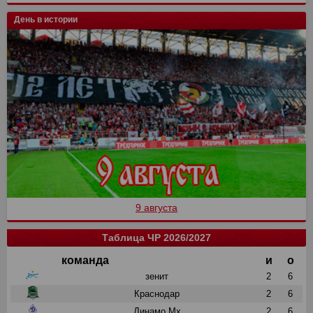
День в истории
9 августа
Таблица ЧР 2026/2027
команда
и
о
зенит
2
6
Краснодар
2
6
Динамо Мх
2
6