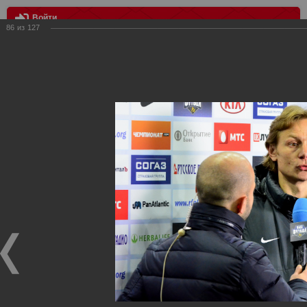
Войти
86
из
127
МЕНЮ
Спартак - Ростов 2:0
Главная
>
Фотографии с матчей Спартака, Сборной
Росиии
>
ФК Спартак
>
Сезон 2013/2014
>
Спартак - Ростов
2:0
Уважаемые посетители нашего сайта!
Если у Вас есть фото с матчей
Спартака
, высылайте нам
на
почту
мы обязательно разместим их в этом разделе.
Спартак - Ростов 2:0
27.10.2013