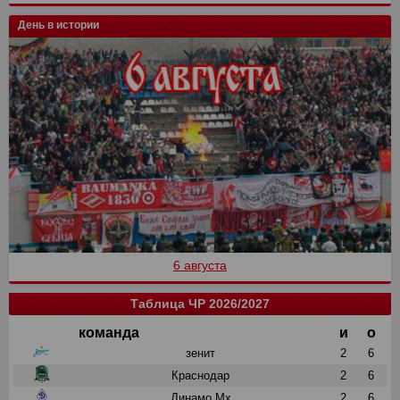
День в истории
6 августа
Таблица ЧР 2026/2027
команда
и
о
зенит
2
6
Краснодар
2
6
Динамо Мх
2
6