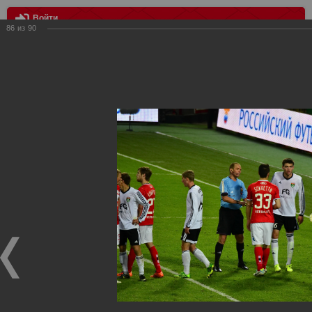
Войти
86
из
90
МЕНЮ
Спартак vs Тосно 0:1
Главная
>
Фотографии с матчей Спартака, Сборной
Росиии
>
ФК Спартак
>
Сезон 2013/2014
>
Спартак vs Тосно
0:1
Уважаемые посетители нашего сайта!
Если у Вас есть фото с матчей
Спартака
, высылайте нам
на
почту
мы обязательно разместим их в этом разделе.
Спартак vs Тосно 0:1
12.03.2014