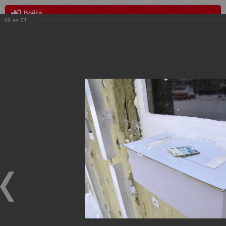
Войти
69
из
73
МЕНЮ
Стадион Открытие Арена (19.03.2014)
Главная
>
Фотографии с матчей Спартака, Сборной
Росиии
>
ФК Спартак
>
Сезон 2013/2014
>
Стадион Открытие
Арена (19.03.2014)
Уважаемые посетители нашего сайта!
Если у Вас есть фото с матчей
Спартака
, высылайте нам
на
почту
мы обязательно разместим их в этом разделе.
Стадион Открытие Арена (19.03.2014)
20.03.2014