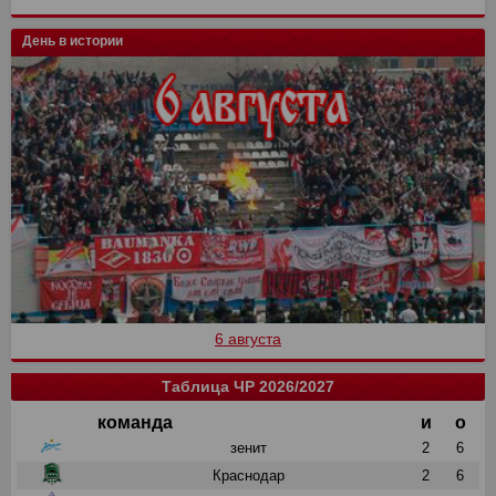
День в истории
6 августа
Таблица ЧР 2026/2027
команда
и
о
зенит
2
6
Краснодар
2
6