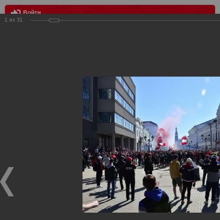
Войти
1
из
31
МЕНЮ
Проход фанатов Спартака в Казани
Главная
>
Фотографии с матчей Спартака, Сборной
Росиии
>
ФК Спартак
>
Сезон 2013/2014
>
Проход фанатов
Спартака в Казани
Уважаемые посетители нашего сайта!
Если у Вас есть фото с матчей
Спартака
, высылайте нам
на
почту
мы обязательно разместим их в этом разделе.
Проход фанатов Спартака в Казани
20.04.2014