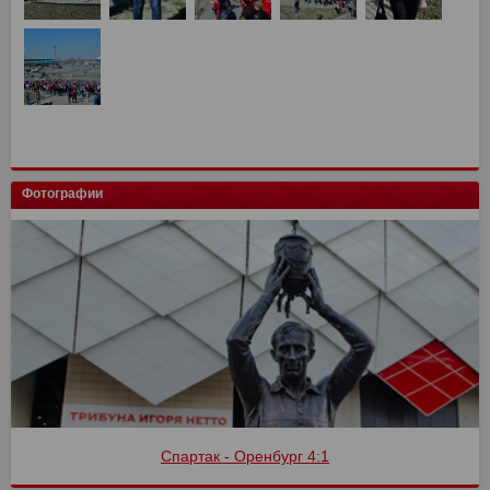
Фотографии
Спартак - Оренбург 4:1
Финал кубка России