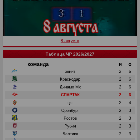
8 августа
Таблица ЧР 2026/2027
команда
и
о
зенит
2
6
Краснодар
2
6
Динамо Мх
2
6
СПАРТАК
2
6
цкг
2
4
Оренбург
2
3
Ростов
2
3
Рубин
2
3
Балтика
2
3