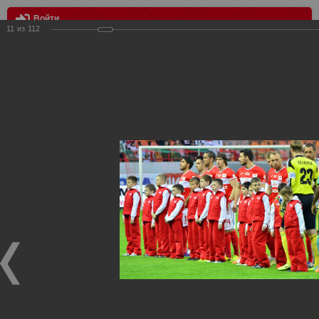
Войти
11
из
112
МЕНЮ
Спартак vs Кубань 0:2
Главная
>
Фотографии с матчей Спартака, Сборной
Росиии
>
ФК Спартак
>
Сезон 2013/2014
>
Спартак vs Кубань
0:2
Уважаемые посетители нашего сайта!
Если у Вас есть фото с матчей
Спартака
, высылайте нам
на
почту
мы обязательно разместим их в этом разделе.
Спартак vs Кубань 0:2
28.04.2014