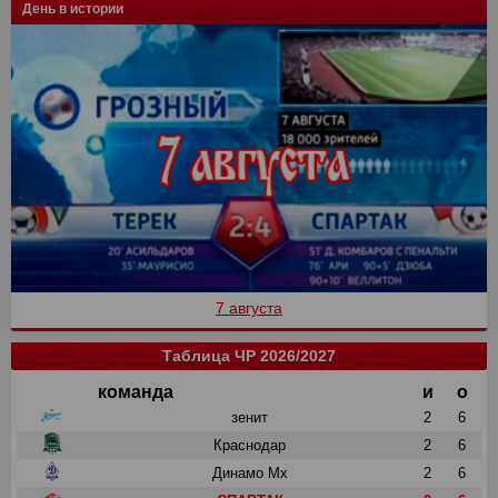
День в истории
7 августа
Таблица ЧР 2026/2027
команда
и
о
зенит
2
6
Краснодар
2
6
Динамо Мх
2
6