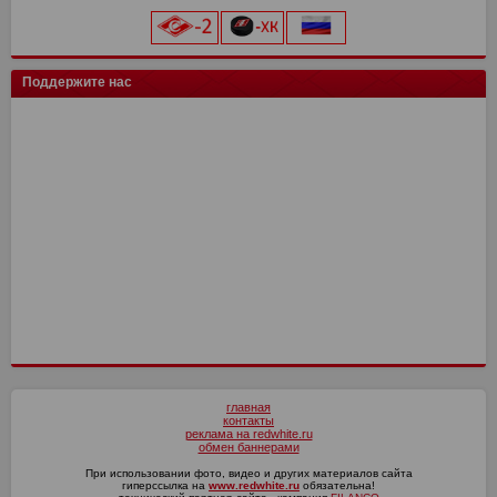
Торпедо
0
0
Челябинск
Урал
4
17
21
6
Черноморец
Енисей
14
16
3
19
Салават Юлаев
СПАРТАК-2
15
0
14
0
ХК Сочи
0
0
Арсенал
4
6
Чертаново
Арсенал
16
16
16
19
Сибирь
Иркутск
13
0
11
0
цкг
0
0
Шинник
4
5
Рубин
Ахмат
17
16
12
17
Трактор
0
0
Искра
14
10
Поддержите нас
Ленинградец
4
4
СШ им. Г.А. Ярцева
Н.Новгород
17
16
12
15
Енисей-2
14
10
Сочи
4
4
СКА-Хабаровск
Динамо Мх
16
16
11
12
Волга
4
3
Оренбург
Факел
17
16
10
13
Текстильщик
4
2
Ротор
16
7
КАМАЗ
4
1
СКА-Хабаровск
4
0
главная
контакты
реклама на redwhite.ru
обмен баннерами
При использовании фото, видео и других материалов сайта
гиперссылка на
www.redwhite.ru
обязательна!